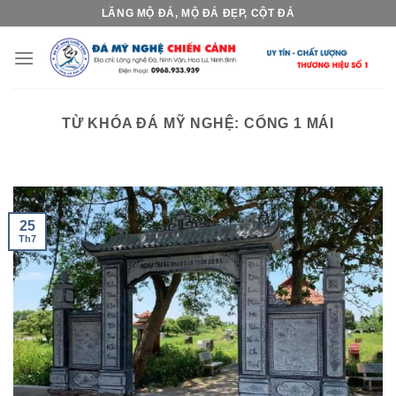
Skip
LĂNG MỘ ĐÁ, MỘ ĐÁ ĐẸP, CỘT ĐÁ
to
content
TỪ KHÓA ĐÁ MỸ NGHỆ:
CỔNG 1 MÁI
25
Th7