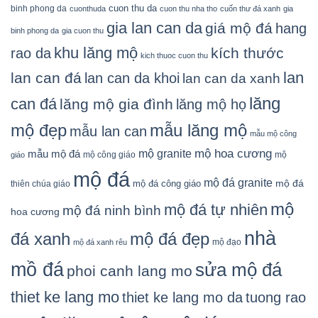
cuon thu da
binh phong da
cuonthuda
cuon thu nha tho
cuốn thư đá xanh
gia
gia lan can da
giá mộ đá
hang
binh phong da
gia cuon thu
khu lăng mộ
kích thước
rao da
kich thuoc cuon thu
lan
lan can đá
lan can da khoi
lan can da xanh
lăng
can đá
lăng mộ gia đình
lăng mộ họ
mẫu lăng mộ
mộ đẹp
mẫu lan can
mẫu mộ công
mộ granite
mộ hoa cương
mẫu mộ đá
mộ công giáo
mộ
giáo
mộ đá
mộ đá granite
mộ đá
mộ đá công giáo
thiên chúa giáo
mộ
mộ đá tự nhiên
mộ đá ninh bình
hoa cương
nhà
đá xanh
mộ đá đẹp
mộ đạo
mộ đá xanh rêu
mồ đá
sửa mộ đá
phoi canh lang mo
thiet ke lang mo
thiet ke lang mo da
tuong rao