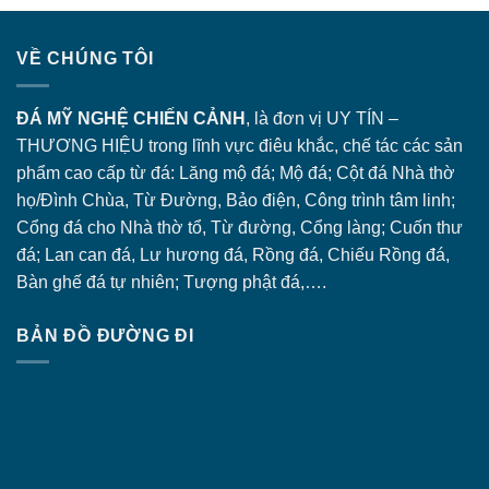
VỀ CHÚNG TÔI
ĐÁ MỸ NGHỆ CHIẾN CẢNH
, là đơn vị UY TÍN –
THƯƠNG HIỆU trong lĩnh vực điêu khắc, chế tác các sản
phẩm cao cấp từ đá: Lăng
mộ đá
; Mộ đá; Cột đá Nhà thờ
họ/Đình Chùa, Từ Đường, Bảo điện, Công trình tâm linh;
Cổng đá
cho Nhà thờ tổ, Từ đường, Cổng làng; Cuốn thư
đá; Lan can đá, Lư hương đá, Rồng đá, Chiếu Rồng đá,
Bàn ghế đá tự nhiên; Tượng phật đá,….
BẢN ĐỒ ĐƯỜNG ĐI