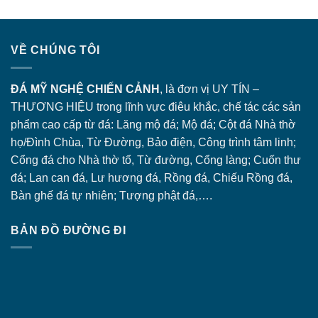
VỀ CHÚNG TÔI
ĐÁ MỸ NGHỆ CHIẾN CẢNH
, là đơn vị UY TÍN –
THƯƠNG HIỆU trong lĩnh vực điêu khắc, chế tác các sản
phẩm cao cấp từ đá: Lăng
mộ đá
; Mộ đá; Cột đá Nhà thờ
họ/Đình Chùa, Từ Đường, Bảo điện, Công trình tâm linh;
Cổng đá
cho Nhà thờ tổ, Từ đường, Cổng làng; Cuốn thư
đá; Lan can đá, Lư hương đá, Rồng đá, Chiếu Rồng đá,
Bàn ghế đá tự nhiên; Tượng phật đá,….
BẢN ĐỒ ĐƯỜNG ĐI