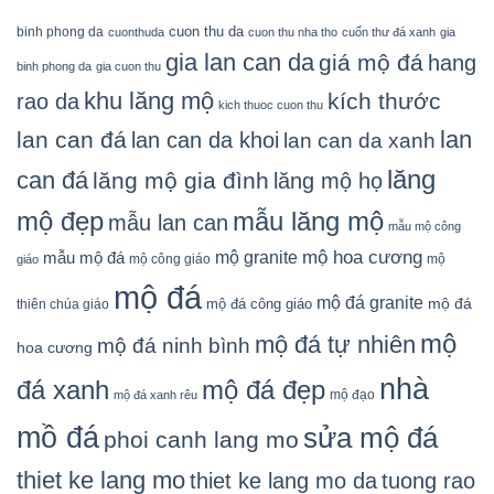
cuon thu da
binh phong da
cuonthuda
cuon thu nha tho
cuốn thư đá xanh
gia
gia lan can da
giá mộ đá
hang
binh phong da
gia cuon thu
khu lăng mộ
kích thước
rao da
kich thuoc cuon thu
lan
lan can đá
lan can da khoi
lan can da xanh
lăng
can đá
lăng mộ gia đình
lăng mộ họ
mẫu lăng mộ
mộ đẹp
mẫu lan can
mẫu mộ công
mộ granite
mộ hoa cương
mẫu mộ đá
mộ công giáo
mộ
giáo
mộ đá
mộ đá granite
mộ đá
mộ đá công giáo
thiên chúa giáo
mộ
mộ đá tự nhiên
mộ đá ninh bình
hoa cương
nhà
đá xanh
mộ đá đẹp
mộ đạo
mộ đá xanh rêu
mồ đá
sửa mộ đá
phoi canh lang mo
thiet ke lang mo
thiet ke lang mo da
tuong rao