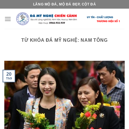
Skip
LĂNG MỘ ĐÁ, MỘ ĐÁ ĐẸP, CỘT ĐÁ
to
content
TỪ KHÓA ĐÁ MỸ NGHỆ:
NAM TÔNG
20
Th9