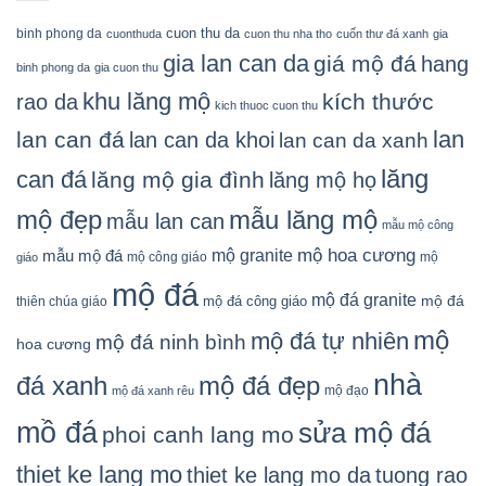
cuon thu da
binh phong da
cuonthuda
cuon thu nha tho
cuốn thư đá xanh
gia
gia lan can da
giá mộ đá
hang
binh phong da
gia cuon thu
khu lăng mộ
kích thước
rao da
kich thuoc cuon thu
lan
lan can đá
lan can da khoi
lan can da xanh
lăng
can đá
lăng mộ gia đình
lăng mộ họ
mẫu lăng mộ
mộ đẹp
mẫu lan can
mẫu mộ công
mộ granite
mộ hoa cương
mẫu mộ đá
mộ công giáo
mộ
giáo
mộ đá
mộ đá granite
mộ đá
mộ đá công giáo
thiên chúa giáo
mộ
mộ đá tự nhiên
mộ đá ninh bình
hoa cương
nhà
đá xanh
mộ đá đẹp
mộ đạo
mộ đá xanh rêu
mồ đá
sửa mộ đá
phoi canh lang mo
thiet ke lang mo
thiet ke lang mo da
tuong rao