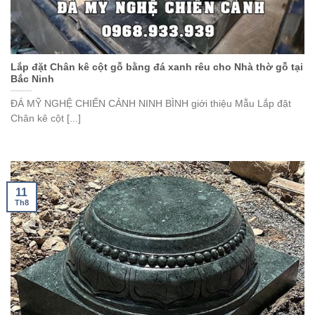
Lắp đặt Chân kê cột gỗ bằng đá xanh rêu cho Nhà thờ gỗ tại
Bắc Ninh
ĐÁ MỸ NGHỆ CHIẾN CẢNH NINH BÌNH giới thiệu Mẫu Lắp đặt
Chân kê cột [...]
11
Th8