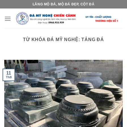
Skip
LĂNG MỘ ĐÁ, MỘ ĐÁ ĐẸP, CỘT ĐÁ
to
content
TỪ KHÓA ĐÁ MỸ NGHỆ:
TẢNG ĐÁ
11
Th8