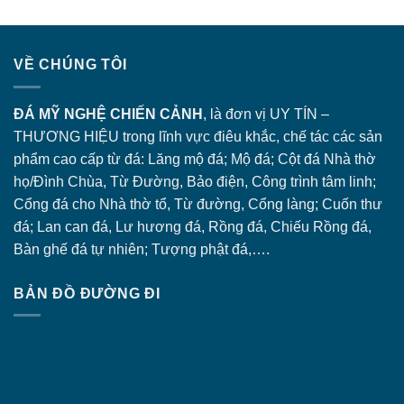
VỀ CHÚNG TÔI
ĐÁ MỸ NGHỆ CHIẾN CẢNH
, là đơn vị UY TÍN –
THƯƠNG HIỆU trong lĩnh vực điêu khắc, chế tác các sản
phẩm cao cấp từ đá: Lăng
mộ đá
; Mộ đá; Cột đá Nhà thờ
họ/Đình Chùa, Từ Đường, Bảo điện, Công trình tâm linh;
Cổng đá
cho Nhà thờ tổ, Từ đường, Cổng làng; Cuốn thư
đá; Lan can đá, Lư hương đá, Rồng đá, Chiếu Rồng đá,
Bàn ghế đá tự nhiên; Tượng phật đá,….
BẢN ĐỒ ĐƯỜNG ĐI