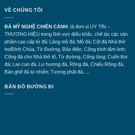
VỀ CHÚNG TÔI
ĐÁ MỸ NGHỆ CHIẾN CẢNH
, là đơn vị UY TÍN –
THƯƠNG HIỆU trong lĩnh vực điêu khắc, chế tác các sản
phẩm cao cấp từ đá: Lăng
mộ đá
; Mộ đá; Cột đá Nhà thờ
họ/Đình Chùa, Từ Đường, Bảo điện, Công trình tâm linh;
Cổng đá
cho Nhà thờ tổ, Từ đường, Cổng làng; Cuốn thư
đá; Lan can đá, Lư hương đá, Rồng đá, Chiếu Rồng đá,
Bàn ghế đá tự nhiên; Tượng phật đá,….
BẢN ĐỒ ĐƯỜNG ĐI