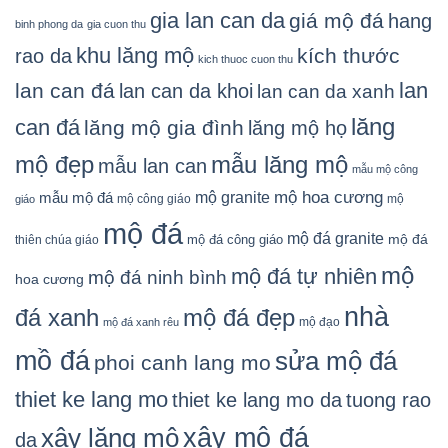
gia lan can da
giá mộ đá
hang
binh phong da
gia cuon thu
khu lăng mộ
kích thước
rao da
kich thuoc cuon thu
lan
lan can đá
lan can da khoi
lan can da xanh
lăng
can đá
lăng mộ gia đình
lăng mộ họ
mẫu lăng mộ
mộ đẹp
mẫu lan can
mẫu mộ công
mộ granite
mộ hoa cương
mẫu mộ đá
mộ công giáo
mộ
giáo
mộ đá
mộ đá granite
mộ đá
mộ đá công giáo
thiên chúa giáo
mộ
mộ đá tự nhiên
mộ đá ninh bình
hoa cương
nhà
đá xanh
mộ đá đẹp
mộ đạo
mộ đá xanh rêu
mồ đá
sửa mộ đá
phoi canh lang mo
thiet ke lang mo
thiet ke lang mo da
tuong rao
xây mộ đá
xây lăng mộ
da