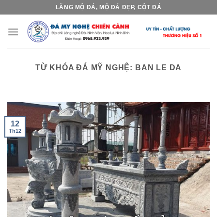
Skip
LĂNG MỘ ĐÁ, MỘ ĐÁ ĐẸP, CỘT ĐÁ
to
content
TỪ KHÓA ĐÁ MỸ NGHỆ:
BAN LE DA
12
Th12