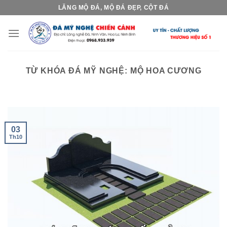
Skip
LĂNG MỘ ĐÁ, MỘ ĐÁ ĐẸP, CỘT ĐÁ
to
content
TỪ KHÓA ĐÁ MỸ NGHỆ:
MỘ HOA CƯƠNG
03
Th10