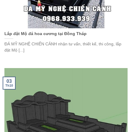
Lắp đặt Mộ đá hoa cương tại Đồng Tháp
ĐÁ MỸ NGHỆ CHIẾN CẢNH nhận tư vấn, thiết kế, thi công, lắp
đặt Mộ [...]
03
Th10