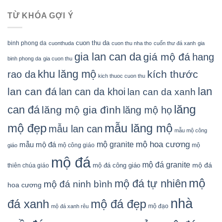
TỪ KHÓA GỢI Ý
cuon thu da
binh phong da
cuonthuda
cuon thu nha tho
cuốn thư đá xanh
gia
gia lan can da
giá mộ đá
hang
binh phong da
gia cuon thu
khu lăng mộ
kích thước
rao da
kich thuoc cuon thu
lan
lan can đá
lan can da khoi
lan can da xanh
lăng
can đá
lăng mộ gia đình
lăng mộ họ
mẫu lăng mộ
mộ đẹp
mẫu lan can
mẫu mộ công
mộ granite
mộ hoa cương
mẫu mộ đá
mộ công giáo
mộ
giáo
mộ đá
mộ đá granite
mộ đá
mộ đá công giáo
thiên chúa giáo
mộ
mộ đá tự nhiên
mộ đá ninh bình
hoa cương
nhà
đá xanh
mộ đá đẹp
mộ đạo
mộ đá xanh rêu