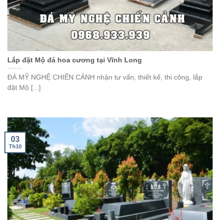
Lắp đặt Mộ đá hoa cương tại Vĩnh Long
ĐÁ MỸ NGHỆ CHIẾN CẢNH nhận tư vấn, thiết kế, thi công, lắp
đặt Mộ [...]
03
Th10