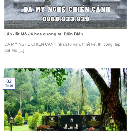
Lắp đặt Mộ đá hoa cương tại Điện Biên
ĐÁ MỸ NGHỆ CHIẾN CẢNH nhận tư vấn, thiết kế, thi công, lắp
đặt Mộ [...]
03
Th10