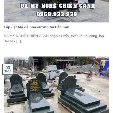
Lắp đặt Mộ đá hoa cương tại Bắc Kạn
ĐÁ MỸ NGHỆ CHIẾN CẢNH nhận tư vấn, thiết kế, thi công, lắp
đặt Mộ [...]
03
Th10