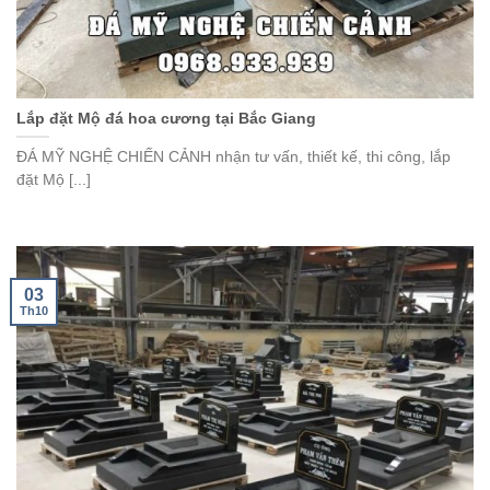
Lắp đặt Mộ đá hoa cương tại Bắc Giang
ĐÁ MỸ NGHỆ CHIẾN CẢNH nhận tư vấn, thiết kế, thi công, lắp
đặt Mộ [...]
03
Th10