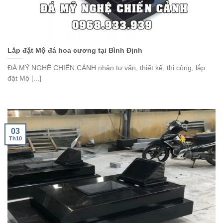
Lắp đặt Mộ đá hoa cương tại Bình Định
ĐÁ MỸ NGHỆ CHIẾN CẢNH nhận tư vấn, thiết kế, thi công, lắp
đặt Mộ [...]
03
Th10