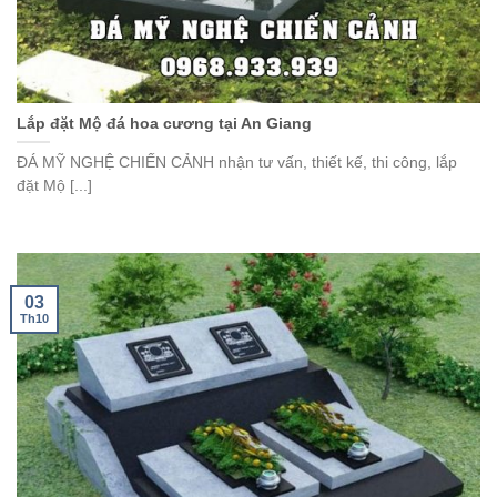
Lắp đặt Mộ đá hoa cương tại An Giang
ĐÁ MỸ NGHỆ CHIẾN CẢNH nhận tư vấn, thiết kế, thi công, lắp
đặt Mộ [...]
03
Th10