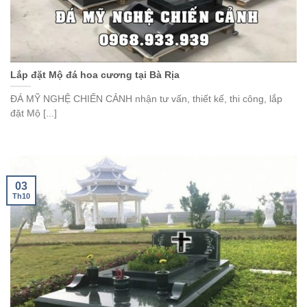
Lắp đặt Mộ đá hoa cương tại Bà Rịa
ĐÁ MỸ NGHỆ CHIẾN CẢNH nhận tư vấn, thiết kế, thi công, lắp
đặt Mộ [...]
03
Th10