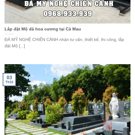
Lắp đặt Mộ đá hoa cương tại Cà Mau
ĐÁ MỸ NGHỆ CHIẾN CẢNH nhận tư vấn, thiết kế, thi công, lắp
đặt Mộ [...]
03
Th10