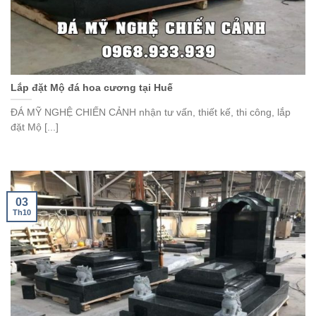
Lắp đặt Mộ đá hoa cương tại Huế
ĐÁ MỸ NGHỆ CHIẾN CẢNH nhận tư vấn, thiết kế, thi công, lắp
đặt Mộ [...]
03
Th10