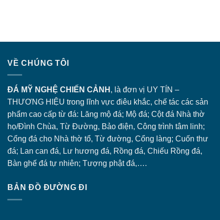
VỀ CHÚNG TÔI
ĐÁ MỸ NGHỆ CHIẾN CẢNH
, là đơn vị UY TÍN –
THƯƠNG HIỆU trong lĩnh vực điêu khắc, chế tác các sản
phẩm cao cấp từ đá: Lăng
mộ đá
; Mộ đá; Cột đá Nhà thờ
họ/Đình Chùa, Từ Đường, Bảo điện, Công trình tâm linh;
Cổng đá
cho Nhà thờ tổ, Từ đường, Cổng làng; Cuốn thư
đá; Lan can đá, Lư hương đá, Rồng đá, Chiếu Rồng đá,
Bàn ghế đá tự nhiên; Tượng phật đá,….
BẢN ĐỒ ĐƯỜNG ĐI