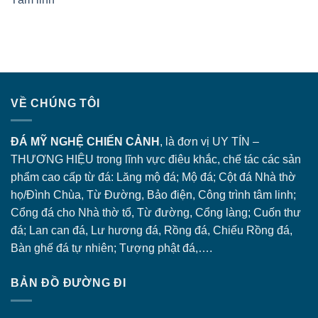
VỀ CHÚNG TÔI
ĐÁ MỸ NGHỆ CHIẾN CẢNH
, là đơn vị UY TÍN –
THƯƠNG HIỆU trong lĩnh vực điêu khắc, chế tác các sản
phẩm cao cấp từ đá: Lăng
mộ đá
; Mộ đá; Cột đá Nhà thờ
họ/Đình Chùa, Từ Đường, Bảo điện, Công trình tâm linh;
Cổng đá
cho Nhà thờ tổ, Từ đường, Cổng làng; Cuốn thư
đá; Lan can đá, Lư hương đá, Rồng đá, Chiếu Rồng đá,
Bàn ghế đá tự nhiên; Tượng phật đá,….
BẢN ĐỒ ĐƯỜNG ĐI