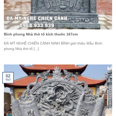
Bình phong Nhà thờ tổ kích thước 167cm
ĐÁ MỸ NGHỆ CHIẾN CẢNH NINH BÌNH giới thiệu Mẫu Bình
phong Nhà thờ tổ [...]
02
Th7