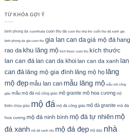
TỪ KHÓA GỢI Ý
cuon thu da
binh phong da
cuonthuda
cuon thu nha tho
cuốn thư đá xanh
gia
gia lan can da
giá mộ đá
hang
binh phong da
gia cuon thu
khu lăng mộ
kích thước
rao da
kich thuoc cuon thu
lan
lan can đá
lan can da khoi
lan can da xanh
lăng
can đá
lăng mộ gia đình
lăng mộ họ
mẫu lăng mộ
mộ đẹp
mẫu lan can
mẫu mộ công
mộ granite
mộ hoa cương
mẫu mộ đá
mộ công giáo
mộ
giáo
mộ đá
mộ đá granite
mộ đá
mộ đá công giáo
thiên chúa giáo
mộ
mộ đá tự nhiên
mộ đá ninh bình
hoa cương
nhà
đá xanh
mộ đá đẹp
mộ đạo
mộ đá xanh rêu