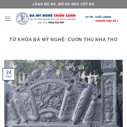
Skip
LĂNG MỘ ĐÁ, MỘ ĐÁ ĐẸP, CỘT ĐÁ
to
content
TỪ KHÓA ĐÁ MỸ NGHỆ:
CUON THU NHA THO
24
Th7