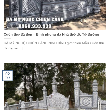
Cuốn thư đá đẹp – Bình phong đá Nhà thờ tổ, Từ đường
ĐÁ MỸ NGHỆ CHIẾN CẢNH NINH BÌNH giới thiệu Mẫu Cuốn thư
đá đẹp – [...]
02
Th7