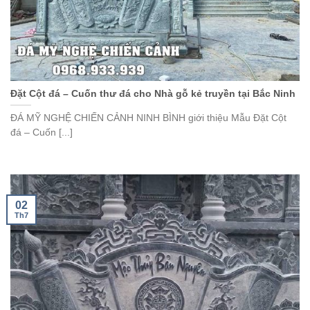
Đặt Cột đá – Cuốn thư đá cho Nhà gỗ kẻ truyền tại Bắc Ninh
ĐÁ MỸ NGHỆ CHIẾN CẢNH NINH BÌNH giới thiệu Mẫu Đặt Cột
đá – Cuốn [...]
02
Th7