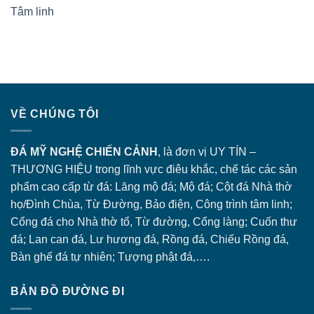
Tâm linh
VỀ CHÚNG TÔI
ĐÁ MỸ NGHỆ CHIẾN CẢNH
, là đơn vị UY TÍN –
THƯƠNG HIỆU trong lĩnh vực điêu khắc, chế tác các sản
phẩm cao cấp từ đá: Lăng
mộ đá
; Mộ đá; Cột đá Nhà thờ
họ/Đình Chùa, Từ Đường, Bảo điện, Công trình tâm linh;
Cổng đá
cho Nhà thờ tổ, Từ đường, Cổng làng; Cuốn thư
đá; Lan can đá, Lư hương đá, Rồng đá, Chiếu Rồng đá,
Bàn ghế đá tự nhiên; Tượng phật đá,….
BẢN ĐỒ ĐƯỜNG ĐI