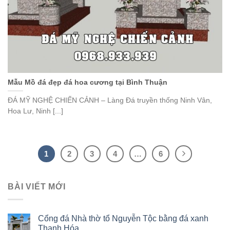
Mẫu Mồ đá đẹp đá hoa cương tại Bình Thuận
ĐÁ MỸ NGHỆ CHIẾN CẢNH – Làng Đá truyền thống Ninh Vân,
Hoa Lư, Ninh [...]
1
2
3
4
…
6
BÀI VIẾT MỚI
Cổng đá Nhà thờ tổ Nguyễn Tộc bằng đá xanh
Thanh Hóa