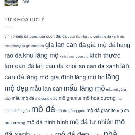
Mẹ
TỪ KHÓA GỢI Ý
cuon thu da
binh phong da
cuonthuda
cuon thu nha tho
cuốn thư đá xanh
gia
gia lan can da
giá mộ đá
hang
binh phong da
gia cuon thu
khu lăng mộ
kích thước
rao da
kich thuoc cuon thu
lan
lan can đá
lan can da khoi
lan can da xanh
lăng
can đá
lăng mộ gia đình
lăng mộ họ
mẫu lăng mộ
mộ đẹp
mẫu lan can
mẫu mộ công
mộ granite
mộ hoa cương
mẫu mộ đá
mộ công giáo
mộ
giáo
mộ đá
mộ đá granite
mộ đá
mộ đá công giáo
thiên chúa giáo
mộ
mộ đá tự nhiên
mộ đá ninh bình
hoa cương
nhà
đá xanh
mộ đá đẹp