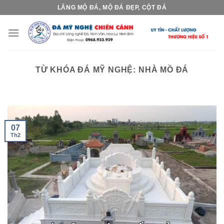
Skip
LĂNG MỘ ĐÁ, MỘ ĐÁ ĐẸP, CỘT ĐÁ
to
content
TỪ KHÓA ĐÁ MỸ NGHỆ:
NHÀ MỒ ĐÁ
07
Th2