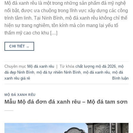
Mộ đá xanh rêu là một trong những sản phẩm đá mỹ nghệ
nổi bật, được ưa chuộng trong lĩnh vực xây dựng các công
trình tâm linh. Tại Ninh Bình, mộ đá xanh rêu không chỉ thể
hiện sự trang nghiêm, tôn kính mà còn mang lại yếu tố
thẩm mỹ cao cho khu […]
CHI TIẾT
→
Chuyên mục
Mộ đá xanh rêu
|
Từ khóa
chất lượng mộ đá 2026
,
mộ
đá đẹp Ninh Bình
,
mộ đá tự nhiên Ninh Bình
,
mộ đá xanh rêu
,
mộ đá
xanh rêu giá rẻ
Bình luận
MỘ ĐÁ XANH RÊU
Mẫu Mộ đá đơn đá xanh rêu – Mộ đá tam sơn