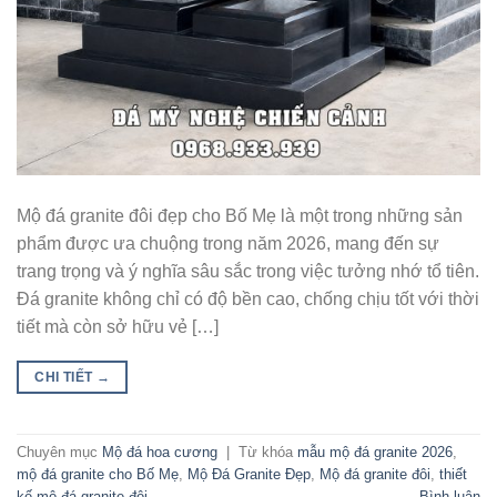
Mộ đá granite đôi đẹp cho Bố Mẹ là một trong những sản
phẩm được ưa chuộng trong năm 2026, mang đến sự
trang trọng và ý nghĩa sâu sắc trong việc tưởng nhớ tổ tiên.
Đá granite không chỉ có độ bền cao, chống chịu tốt với thời
tiết mà còn sở hữu vẻ […]
CHI TIẾT
→
Chuyên mục
Mộ đá hoa cương
|
Từ khóa
mẫu mộ đá granite 2026
,
mộ đá granite cho Bố Mẹ
,
Mộ Đá Granite Đẹp
,
Mộ đá granite đôi
,
thiết
kế mộ đá granite đôi
Bình luận