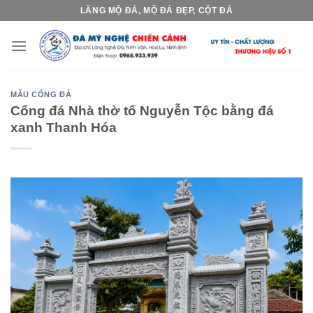
Skip
LĂNG MỘ ĐÁ, MỘ ĐÁ ĐẸP, CỘT ĐÁ
to
content
MẪU CỔNG ĐÁ
Cổng đá Nhà thờ tổ Nguyễn Tộc bằng đá
xanh Thanh Hóa