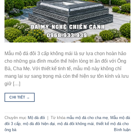
Mẫu mộ đá đôi 3 cấp không mái là sự lựa chọn hoàn hảo
cho những gia đình muốn thể hiện lòng tri ân đối với Ông
Bà, Cha Mẹ. Với thiết kế tinh tế, mẫu mộ này không chỉ
mang lại sự sang trọng mà còn thể hiện sự tôn kính và lưu
giữ […]
CHI TIẾT
→
Chuyên mục
Mộ đá đôi
|
Từ khóa
mẫu mộ đá cho cha mẹ
,
Mẫu mộ đá
đôi 3 cấp
,
mộ đá đôi hiện đại
,
mộ đá đôi không mái
,
thiết kế mộ đá cho
ông bà
Bình luận