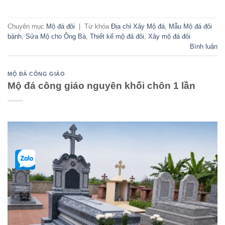
Chuyên mục
Mộ đá đôi
|
Từ khóa
Địa chỉ Xây Mộ đá
,
Mẫu Mộ đá đôi
bành
,
Sửa Mộ cho Ông Bà
,
Thiết kế mộ đá đôi
,
Xây mộ đá đôi
Bình luận
MỘ ĐÁ CÔNG GIÁO
Mộ đá công giáo nguyên khối chôn 1 lần