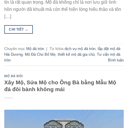
tín là rất quan trọng. Mộ đá không chỉ là nơi lưu giữ linh
hồn người đã khuất mà còn thể hiện lòng hiếu thảo và tôn
[…]
CHI TIẾT
→
Chuyên mục
Mộ đá tròn
|
Từ khóa
dịch vụ mộ đá tròn
,
lắp đặt mộ đá
Hải Dương
,
Mộ Đá Cho Bố Mẹ
,
thiết kế mộ đá gia chủ
,
Tư vấn mộ đá
tròn
Bình luận
MỘ ĐÁ ĐÔI
Xây Mộ, Sửa Mộ cho Ông Bà bằng Mẫu Mộ
đá đôi bành không mái