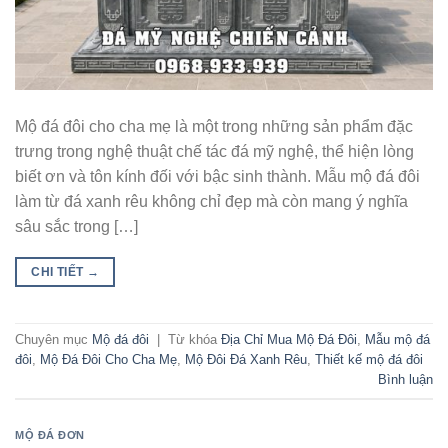
Mộ đá đôi cho cha mẹ là một trong những sản phẩm đặc
trưng trong nghệ thuật chế tác đá mỹ nghệ, thể hiện lòng
biết ơn và tôn kính đối với bậc sinh thành. Mẫu mộ đá đôi
làm từ đá xanh rêu không chỉ đẹp mà còn mang ý nghĩa
sâu sắc trong […]
CHI TIẾT
→
Chuyên mục
Mộ đá đôi
|
Từ khóa
Địa Chỉ Mua Mộ Đá Đôi
,
Mẫu mộ đá
đôi
,
Mộ Đá Đôi Cho Cha Mẹ
,
Mộ Đôi Đá Xanh Rêu
,
Thiết kế mộ đá đôi
Bình luận
MỘ ĐÁ ĐƠN