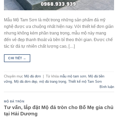
Mẫu Mộ Tam Sơn là một trong những sản phẩm đá mỹ
nghệ được ưa chuộng nhất hiện nay. Với thiết kế đơn giản
nhưng không kém phần trang trọng, mẫu mộ này mang
đến vẻ đẹp thanh thoát và bền bỉ theo thời gian. Được chế
tác từ đá tự nhiên chất lượng cao, […]
CHI TIẾT
→
Chuyên mục
Mộ đá đơn
|
Từ khóa
mẫu mộ tam sơn
,
Mộ đá bền
vững
,
Mộ đá đơn đẹp
,
mộ đá trang trọng
,
Thiết kế mộ Tam Sơn
Bình luận
MỘ ĐÁ TRÒN
Tư vấn, lắp đặt Mộ đá tròn cho Bố Mẹ gia chủ
tại Hải Dương