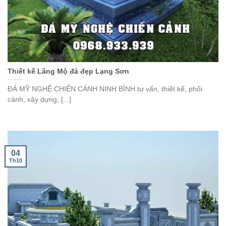
Thiết kế Lăng Mộ đá đẹp Lạng Sơn
ĐÁ MỸ NGHỆ CHIẾN CẢNH NINH BÌNH tư vấn, thiết kế, phối
cảnh, xây dựng, [...]
04
Th10