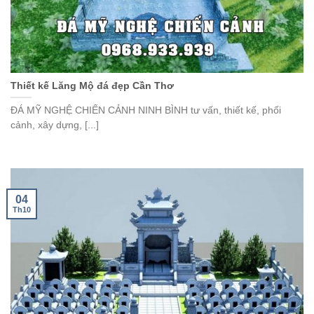
Thiết kế Lăng Mộ đá đẹp Cần Thơ
ĐÁ MỸ NGHỆ CHIẾN CẢNH NINH BÌNH tư vấn, thiết kế, phối
cảnh, xây dựng, [...]
04
Th10