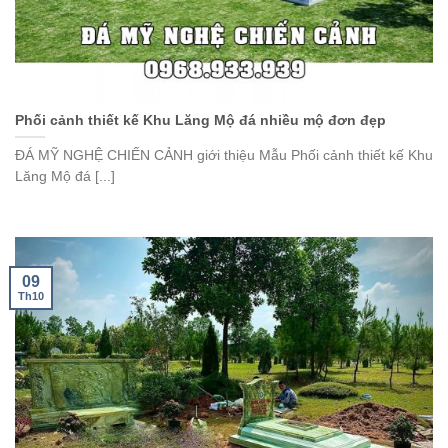
Phối cảnh thiết kế Khu Lăng Mộ đá nhiều mộ đơn đẹp
ĐÁ MỸ NGHỆ CHIẾN CẢNH giới thiệu Mẫu Phối cảnh thiết kế Khu
Lăng Mộ đá [...]
09
Th10