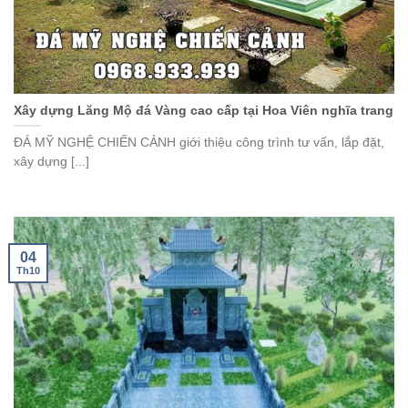
Xây dựng Lăng Mộ đá Vàng cao cấp tại Hoa Viên nghĩa trang
ĐÁ MỸ NGHỆ CHIẾN CẢNH giới thiệu công trình tư vấn, lắp đặt,
xây dựng [...]
04
Th10