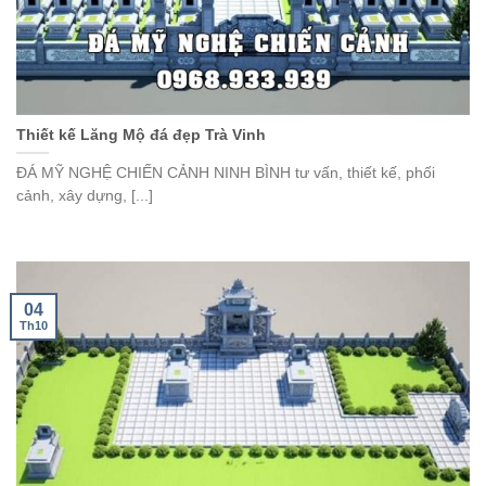
Thiết kế Lăng Mộ đá đẹp Trà Vinh
ĐÁ MỸ NGHỆ CHIẾN CẢNH NINH BÌNH tư vấn, thiết kế, phối
cảnh, xây dựng, [...]
04
Th10