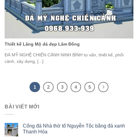
Thiết kế Lăng Mộ đá đẹp Lâm Đồng
ĐÁ MỸ NGHỆ CHIẾN CẢNH NINH BÌNH tư vấn, thiết kế, phối
cảnh, xây dựng, [...]
1
2
3
4
5
BÀI VIẾT MỚI
Cổng đá Nhà thờ tổ Nguyễn Tộc bằng đá xanh
Thanh Hóa