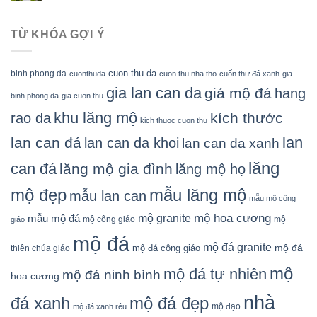
TỪ KHÓA GỢI Ý
cuon thu da
binh phong da
cuonthuda
cuon thu nha tho
cuốn thư đá xanh
gia
gia lan can da
giá mộ đá
hang
binh phong da
gia cuon thu
khu lăng mộ
kích thước
rao da
kich thuoc cuon thu
lan
lan can đá
lan can da khoi
lan can da xanh
lăng
can đá
lăng mộ gia đình
lăng mộ họ
mẫu lăng mộ
mộ đẹp
mẫu lan can
mẫu mộ công
mộ granite
mộ hoa cương
mẫu mộ đá
mộ công giáo
mộ
giáo
mộ đá
mộ đá granite
mộ đá
mộ đá công giáo
thiên chúa giáo
mộ
mộ đá tự nhiên
mộ đá ninh bình
hoa cương
nhà
đá xanh
mộ đá đẹp
mộ đạo
mộ đá xanh rêu