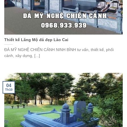
Thiết kế Lăng Mộ đá đẹp Lào Cai
ĐÁ MỸ NGHỆ CHIẾN CẢNH NINH BÌNH tư vấn, thiết kế, phối
cảnh, xây dựng, [...]
04
Th10