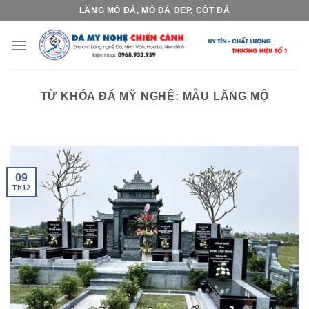
Skip
LĂNG MỘ ĐÁ, MỘ ĐÁ ĐẸP, CỘT ĐÁ
to
content
TỪ KHÓA ĐÁ MỸ NGHỆ:
MẪU LĂNG MỘ
09
Th12