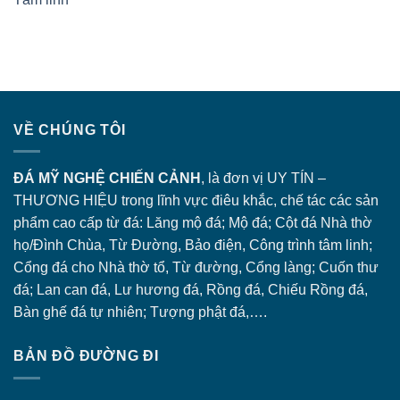
VỀ CHÚNG TÔI
ĐÁ MỸ NGHỆ CHIẾN CẢNH
, là đơn vị UY TÍN –
THƯƠNG HIỆU trong lĩnh vực điêu khắc, chế tác các sản
phẩm cao cấp từ đá: Lăng
mộ đá
; Mộ đá; Cột đá Nhà thờ
họ/Đình Chùa, Từ Đường, Bảo điện, Công trình tâm linh;
Cổng đá
cho Nhà thờ tổ, Từ đường, Cổng làng; Cuốn thư
đá; Lan can đá, Lư hương đá, Rồng đá, Chiếu Rồng đá,
Bàn ghế đá tự nhiên; Tượng phật đá,….
BẢN ĐỒ ĐƯỜNG ĐI