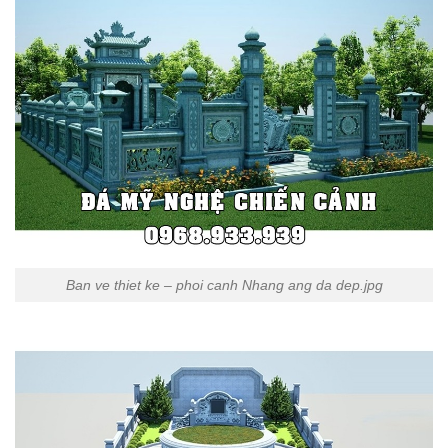
Ban ve thiet ke – phoi canh Nhang ang da dep.jpg