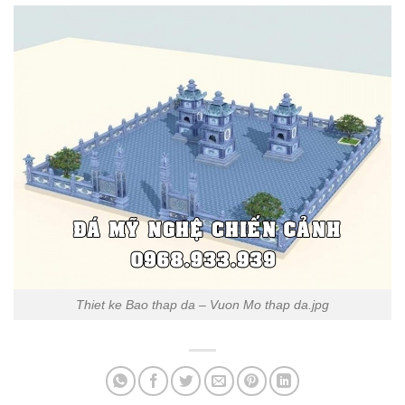
Thiet ke Bao thap da – Vuon Mo thap da.jpg