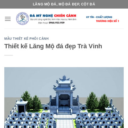
Skip
LĂNG MỘ ĐÁ, MỘ ĐÁ ĐẸP, CỘT ĐÁ
to
content
MẪU THIẾT KẾ PHỐI CẢNH
Thiết kế Lăng Mộ đá đẹp Trà Vinh