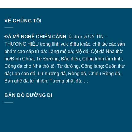
VỀ CHÚNG TÔI
ĐÁ MỸ NGHỆ CHIẾN CẢNH
, là đơn vị UY TÍN –
THƯƠNG HIỆU trong lĩnh vực điêu khắc, chế tác các sản
phẩm cao cấp từ đá: Lăng
mộ đá
; Mộ đá; Cột đá Nhà thờ
họ/Đình Chùa, Từ Đường, Bảo điện, Công trình tâm linh;
Cổng đá
cho Nhà thờ tổ, Từ đường, Cổng làng; Cuốn thư
đá; Lan can đá, Lư hương đá, Rồng đá, Chiếu Rồng đá,
Bàn ghế đá tự nhiên; Tượng phật đá,….
BẢN ĐỒ ĐƯỜNG ĐI