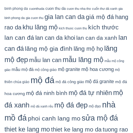
cuon thu da
binh phong da
cuonthuda
cuon thu nha tho
cuốn thư đá xanh
gia
gia lan can da
giá mộ đá
hang
binh phong da
gia cuon thu
khu lăng mộ
kích thước
rao da
kich thuoc cuon thu
lan
lan can đá
lan can da khoi
lan can da xanh
lăng
can đá
lăng mộ gia đình
lăng mộ họ
mẫu lăng mộ
mộ đẹp
mẫu lan can
mẫu mộ công
mộ granite
mộ hoa cương
mẫu mộ đá
mộ công giáo
mộ
giáo
mộ đá
mộ đá granite
mộ đá
mộ đá công giáo
thiên chúa giáo
mộ
mộ đá tự nhiên
mộ đá ninh bình
hoa cương
nhà
đá xanh
mộ đá đẹp
mộ đạo
mộ đá xanh rêu
mồ đá
sửa mộ đá
phoi canh lang mo
thiet ke lang mo
thiet ke lang mo da
tuong rao