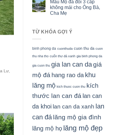
Mẫu Mộ đá đôi 3 cấp
không mái cho Ông Bà,
Cha Mẹ
TỪ KHÓA GỢI Ý
cuon thu da
binh phong da
cuonthuda
cuon
thu nha tho
cuốn thư đá xanh
gia binh phong da
gia lan can da
giá
gia cuon thu
a Lư,
khu
mộ đá
hang rao da
lăng mộ
kích
kich thuoc cuon thu
thước lan can đá
lan can
lan
da khoi
lan can da xanh
can đá
lăng mộ gia đình
lăng mộ đẹp
lăng mộ họ