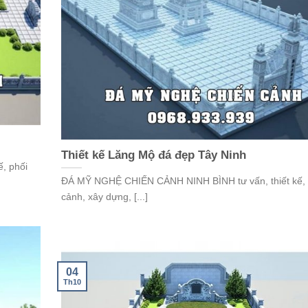
Thiết kế Lăng Mộ đá đẹp Tây Ninh
, phối
ĐÁ MỸ NGHỆ CHIẾN CẢNH NINH BÌNH tư vấn, thiết kế, 
cảnh, xây dựng, [...]
04
Th10