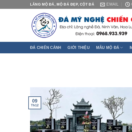
Skip
EMAIL
LĂNG MỘ ĐÁ, MỘ ĐÁ ĐẸP, CỘT ĐÁ
to
content
ĐÁ CHIẾN CẢNH
GIỚI THIỆU
MẪU MỘ ĐÁ
09
Th12