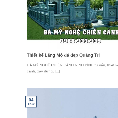
Thiết kế Lăng Mộ đá đẹp Quảng Trị
ĐÁ MỸ NGHỆ CHIẾN CẢNH NINH BÌNH tư vấn, thiết kế
cảnh, xây dựng, [...]
04
Th10