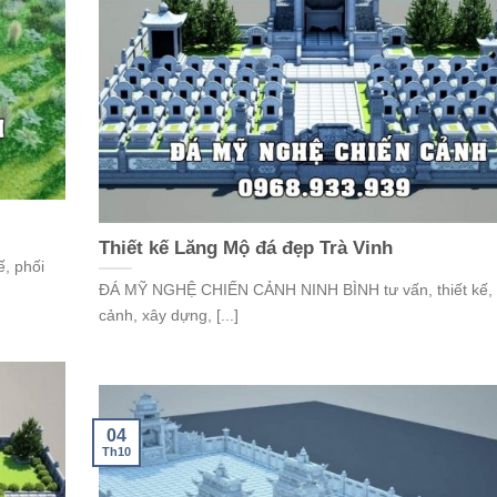
Thiết kế Lăng Mộ đá đẹp Trà Vinh
, phối
ĐÁ MỸ NGHỆ CHIẾN CẢNH NINH BÌNH tư vấn, thiết kế, 
cảnh, xây dựng, [...]
04
Th10