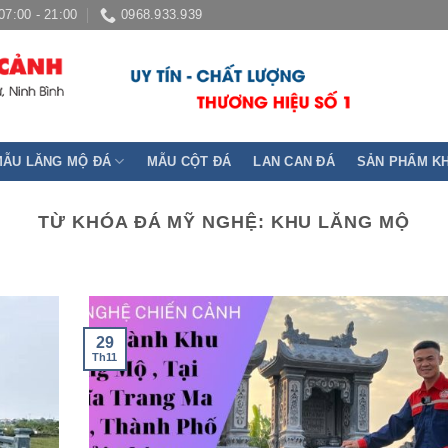
07:00 - 21:00
0968.933.939
MẪU LĂNG MỘ ĐÁ
MẪU CỘT ĐÁ
LAN CAN ĐÁ
SẢN PHẨM K
TỪ KHÓA ĐÁ MỸ NGHỆ:
KHU LĂNG MỘ
29
Th11