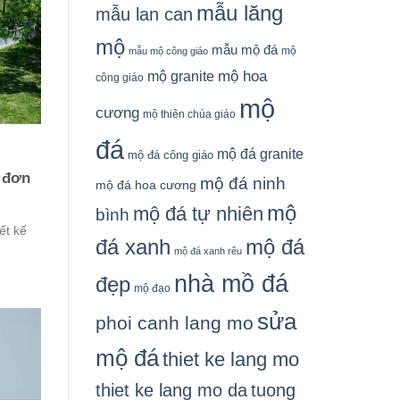
mẫu lăng
mẫu lan can
mộ
mẫu mộ đá
mộ
mẫu mộ công giáo
mộ granite
mộ hoa
công giáo
mộ
cương
mộ thiên chúa giáo
đá
mộ đá granite
mộ đá công giáo
 đơn
mộ đá ninh
mộ đá hoa cương
mộ
mộ đá tự nhiên
bình
ết kế
đá xanh
mộ đá
mộ đá xanh rêu
nhà mồ đá
đẹp
mộ đạo
sửa
phoi canh lang mo
mộ đá
thiet ke lang mo
thiet ke lang mo da
tuong