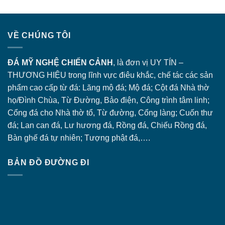
VỀ CHÚNG TÔI
ĐÁ MỸ NGHỆ CHIẾN CẢNH
, là đơn vị UY TÍN –
THƯƠNG HIỆU trong lĩnh vực điêu khắc, chế tác các sản
phẩm cao cấp từ đá: Lăng
mộ đá
; Mộ đá; Cột đá Nhà thờ
họ/Đình Chùa, Từ Đường, Bảo điện, Công trình tâm linh;
Cổng đá
cho Nhà thờ tổ, Từ đường, Cổng làng; Cuốn thư
đá; Lan can đá, Lư hương đá, Rồng đá, Chiếu Rồng đá,
Bàn ghế đá tự nhiên; Tượng phật đá,….
BẢN ĐỒ ĐƯỜNG ĐI