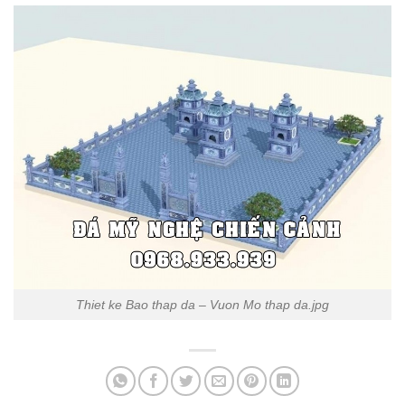
Thiet ke Bao thap da – Vuon Mo thap da.jpg