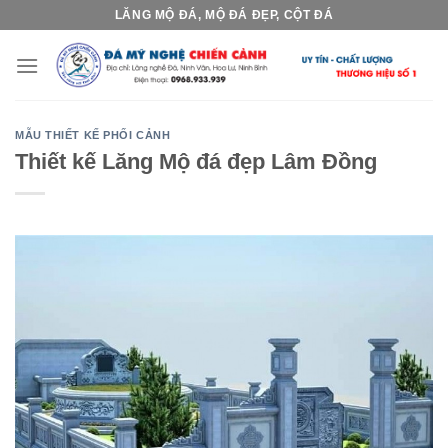
Skip
LĂNG MỘ ĐÁ, MỘ ĐÁ ĐẸP, CỘT ĐÁ
to
content
MẪU THIẾT KẾ PHỐI CẢNH
Thiết kế Lăng Mộ đá đẹp Lâm Đồng