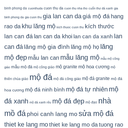
cuon thu da
binh phong da
cuonthuda
cuon thu nha tho
cuốn thư đá xanh
gia
gia lan can da
giá mộ đá
hang
binh phong da
gia cuon thu
khu lăng mộ
kích thước
rao da
kich thuoc cuon thu
lan
lan can đá
lan can da khoi
lan can da xanh
lăng
can đá
lăng mộ gia đình
lăng mộ họ
mẫu lăng mộ
mộ đẹp
mẫu lan can
mẫu mộ công
mộ granite
mộ hoa cương
mẫu mộ đá
mộ công giáo
mộ
giáo
mộ đá
mộ đá granite
mộ đá
mộ đá công giáo
thiên chúa giáo
mộ
mộ đá tự nhiên
mộ đá ninh bình
hoa cương
nhà
đá xanh
mộ đá đẹp
mộ đạo
mộ đá xanh rêu
mồ đá
sửa mộ đá
phoi canh lang mo
thiet ke lang mo
thiet ke lang mo da
tuong rao