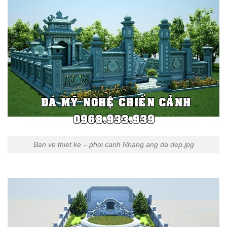
Ban ve thiet ke – phoi canh Nhang ang da dep.jpg