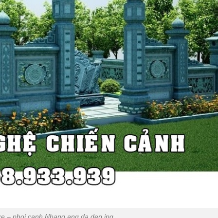
 ke – phoi canh Nhang ang da dep.jpg