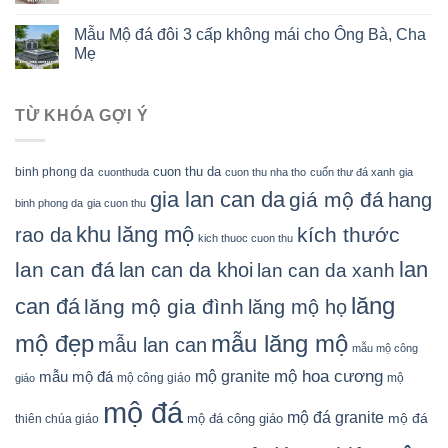
Mẫu Mộ đá đôi 3 cấp không mái cho Ông Bà, Cha
Mẹ
TỪ KHÓA GỢI Ý
cuon thu da
binh phong da
cuonthuda
cuon thu nha tho
cuốn thư đá xanh
gia
gia lan can da
giá mộ đá
hang
binh phong da
gia cuon thu
khu lăng mộ
kích thước
rao da
kich thuoc cuon thu
lan
lan can đá
lan can da khoi
lan can da xanh
lăng
can đá
lăng mộ gia đình
lăng mộ họ
mẫu lăng mộ
mộ đẹp
mẫu lan can
mẫu mộ công
mộ granite
mộ hoa cương
mẫu mộ đá
mộ công giáo
mộ
giáo
mộ đá
mộ đá granite
mộ đá
mộ đá công giáo
thiên chúa giáo