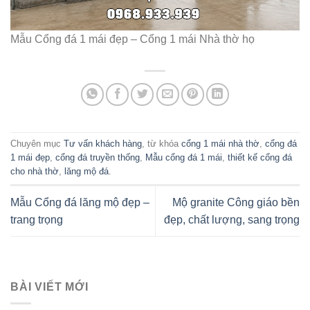
Mẫu Cổng đá 1 mái đẹp – Cổng 1 mái Nhà thờ họ
Chuyên mục
Tư vấn khách hàng
, từ khóa
cổng 1 mái nhà thờ
,
cổng đá
1 mái đẹp
,
cổng đá truyền thống
,
Mẫu cổng đá 1 mái
,
thiết kế cổng đá
cho nhà thờ
,
lăng mộ đá
.
Mẫu Cổng đá lăng mộ đẹp –
Mộ granite Công giáo bền
trang trọng
đẹp, chất lượng, sang trọng
BÀI VIẾT MỚI