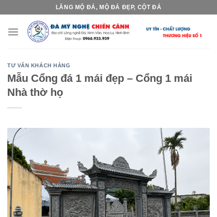
Skip
LĂNG MỘ ĐÁ, MỘ ĐÁ ĐẸP, CỘT ĐÁ
to
content
TƯ VẤN KHÁCH HÀNG
Mẫu Cổng đá 1 mái đẹp – Cổng 1 mái
Nhà thờ họ