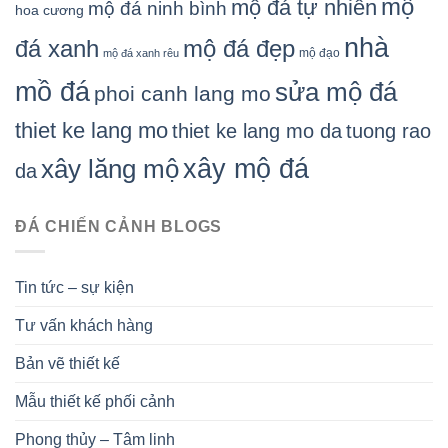
mộ
mộ đá tự nhiên
mộ đá ninh bình
hoa cương
nhà
đá xanh
mộ đá đẹp
mộ đạo
mộ đá xanh rêu
mồ đá
sửa mộ đá
phoi canh lang mo
thiet ke lang mo
thiet ke lang mo da
tuong rao
xây mộ đá
xây lăng mộ
da
ĐÁ CHIẾN CẢNH BLOGS
Tin tức – sự kiện
Tư vấn khách hàng
Bản vẽ thiết kế
Mẫu thiết kế phối cảnh
Phong thủy – Tâm linh