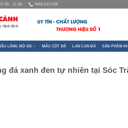
07:00 - 21:00
0968.933.939
MẪU LĂNG MỘ ĐÁ
MẪU CỘT ĐÁ
LAN CAN ĐÁ
SẢN PHẨM K
g đá xanh đen tự nhiên tại Sóc T