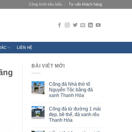
Công trình tiêu biểu
Tư vấn khách hàng
HÁC
LIÊN HỆ
BÀI VIẾT MỚI
răng
Cổng đá Nhà thờ tổ
Nguyễn Tộc bằng đá
xanh Thanh Hóa
Cổng đá từ đường 1 mái
đẹp, bề thế, đá xanh rêu
Thanh Hóa