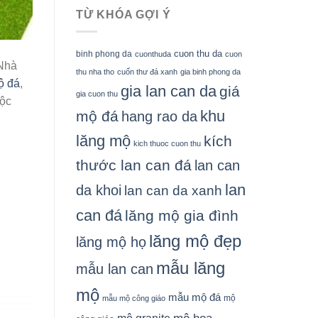
TỪ KHÓA GỢI Ý
cuon thu da
binh phong da
cuonthuda
cuon
 Nhà
thu nha tho
cuốn thư đá xanh
gia binh phong da
ộ đá
,
gia lan can da
giá
gia cuon thu
tộc
khu
mộ đá
hang rao da
lăng mộ
kích
kich thuoc cuon thu
thước lan can đá
lan can
lan
da khoi
lan can da xanh
can đá
lăng mộ gia đình
lăng mộ đẹp
lăng mộ họ
mẫu lăng
mẫu lan can
mộ
mẫu mộ đá
mộ
mẫu mộ công giáo