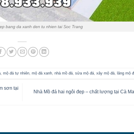
ep bang da xanh den tu nhien tai Soc Trang
á
,
mộ đá tự nhiên
,
mộ đá xanh
,
nhà mồ đá
,
sửa mộ đá
,
xây mộ đá
,
lăng mộ 
m sơn tại
Nhà Mồ đá hai ngôi đẹp – chất lượng tại Cà M