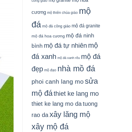
mộ granite
mộ hoa
công giáo
mộ
cương
mộ thiên chúa giáo
đá
mộ đá granite
mộ đá công giáo
mộ đá ninh
mộ đá hoa cương
mộ
mộ đá tự nhiên
bình
đá xanh
mộ đá
mộ đá xanh rêu
nhà mồ đá
đẹp
mộ đạo
sửa
phoi canh lang mo
mộ đá
thiet ke lang mo
thiet ke lang mo da
tuong
xây lăng mộ
rao da
xây mộ đá