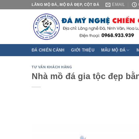
Skip
EMAIL
LĂNG MỘ ĐÁ, MỘ ĐÁ ĐẸP, CỘT ĐÁ
to
content
ĐÁ CHIẾN CẢNH
GIỚI THIỆU
MẪU MỘ ĐÁ
TƯ VẤN KHÁCH HÀNG
Nhà mồ đá gia tộc đẹp bằn