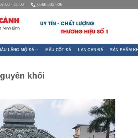
07:00 - 21:00
0968.933.939
MẪU LĂNG MỘ ĐÁ
MẪU CỘT ĐÁ
LAN CAN ĐÁ
SẢN PHẨM K
nguyên khối