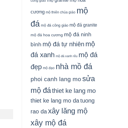
mộ granite
mộ hoa
công giáo
mộ
cương
mộ thiên chúa giáo
đá
mộ đá granite
mộ đá công giáo
mộ đá ninh
mộ đá hoa cương
mộ
mộ đá tự nhiên
bình
đá xanh
mộ đá
mộ đá xanh rêu
nhà mồ đá
đẹp
mộ đạo
sửa
phoi canh lang mo
mộ đá
thiet ke lang mo
thiet ke lang mo da
tuong
xây lăng mộ
rao da
xây mộ đá