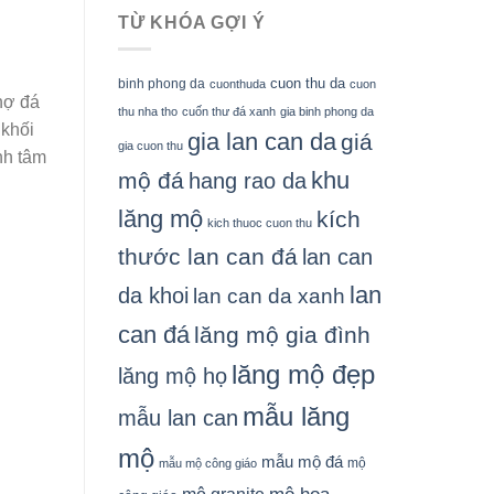
TỪ KHÓA GỢI Ý
cuon thu da
binh phong da
cuonthuda
cuon
hợ đá
thu nha tho
cuốn thư đá xanh
gia binh phong da
 khối
gia lan can da
giá
gia cuon thu
nh tâm
khu
mộ đá
hang rao da
lăng mộ
kích
kich thuoc cuon thu
thước lan can đá
lan can
lan
da khoi
lan can da xanh
can đá
lăng mộ gia đình
lăng mộ đẹp
lăng mộ họ
mẫu lăng
mẫu lan can
mộ
mẫu mộ đá
mộ
mẫu mộ công giáo