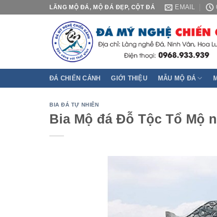
Skip
EMAIL
LĂNG MỘ ĐÁ, MỘ ĐÁ ĐẸP, CỘT ĐÁ
to
content
ĐÁ CHIẾN CẢNH
GIỚI THIỆU
MẪU MỘ ĐÁ
BIA ĐÁ TỰ NHIÊN
Bia Mộ đá Đỗ Tộc Tổ Mộ 