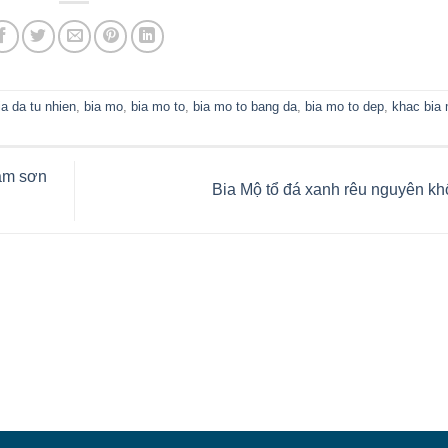
ia da tu nhien
,
bia mo
,
bia mo to
,
bia mo to bang da
,
bia mo to dep
,
khac bia
tam sơn
Bia Mộ tổ đá xanh rêu nguyên kh