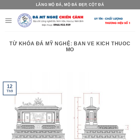
Skip
LĂNG MỘ ĐÁ, MỘ ĐÁ ĐẸP, CỘT ĐÁ
to
content
TỪ KHÓA ĐÁ MỸ NGHỆ:
BAN VE KICH THUOC
MO
12
Th9