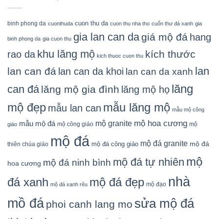
cuon thu da
binh phong da
cuonthuda
cuon thu nha tho
cuốn thư đá xanh
gia
gia lan can da
giá mộ đá
hang
binh phong da
gia cuon thu
khu lăng mộ
kích thước
rao da
kich thuoc cuon thu
lan
lan can đá
lan can da khoi
lan can da xanh
lăng
can đá
lăng mộ gia đình
lăng mộ họ
mẫu lăng mộ
mộ đẹp
mẫu lan can
mẫu mộ công
mộ granite
mộ hoa cương
mẫu mộ đá
mộ công giáo
mộ
giáo
mộ đá
mộ đá granite
mộ đá
mộ đá công giáo
thiên chúa giáo
mộ
mộ đá tự nhiên
mộ đá ninh bình
hoa cương
nhà
đá xanh
mộ đá đẹp
mộ đạo
mộ đá xanh rêu
mồ đá
sửa mộ đá
phoi canh lang mo