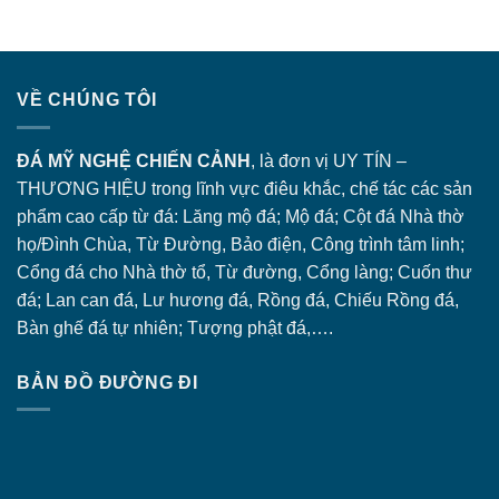
VỀ CHÚNG TÔI
ĐÁ MỸ NGHỆ CHIẾN CẢNH
, là đơn vị UY TÍN –
THƯƠNG HIỆU trong lĩnh vực điêu khắc, chế tác các sản
phẩm cao cấp từ đá: Lăng
mộ đá
; Mộ đá; Cột đá Nhà thờ
họ/Đình Chùa, Từ Đường, Bảo điện, Công trình tâm linh;
Cổng đá
cho Nhà thờ tổ, Từ đường, Cổng làng; Cuốn thư
đá; Lan can đá, Lư hương đá, Rồng đá, Chiếu Rồng đá,
Bàn ghế đá tự nhiên; Tượng phật đá,….
BẢN ĐỒ ĐƯỜNG ĐI