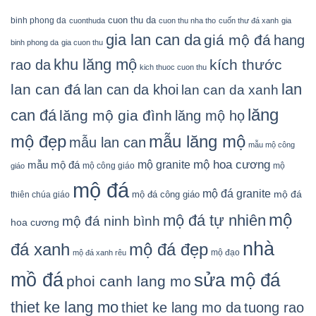
cuon thu da
binh phong da
cuonthuda
cuon thu nha tho
cuốn thư đá xanh
gia
gia lan can da
giá mộ đá
hang
binh phong da
gia cuon thu
khu lăng mộ
kích thước
rao da
kich thuoc cuon thu
lan
lan can đá
lan can da khoi
lan can da xanh
lăng
can đá
lăng mộ gia đình
lăng mộ họ
mẫu lăng mộ
mộ đẹp
mẫu lan can
mẫu mộ công
mộ granite
mộ hoa cương
mẫu mộ đá
mộ công giáo
mộ
giáo
mộ đá
mộ đá granite
mộ đá
mộ đá công giáo
thiên chúa giáo
mộ
mộ đá tự nhiên
mộ đá ninh bình
hoa cương
nhà
đá xanh
mộ đá đẹp
mộ đạo
mộ đá xanh rêu
mồ đá
sửa mộ đá
phoi canh lang mo
thiet ke lang mo
thiet ke lang mo da
tuong rao