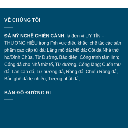
VỀ CHÚNG TÔI
ĐÁ MỸ NGHỆ CHIẾN CẢNH
, là đơn vị UY TÍN –
THƯƠNG HIỆU trong lĩnh vực điêu khắc, chế tác các sản
phẩm cao cấp từ đá: Lăng
mộ đá
; Mộ đá; Cột đá Nhà thờ
họ/Đình Chùa, Từ Đường, Bảo điện, Công trình tâm linh;
Cổng đá
cho Nhà thờ tổ, Từ đường, Cổng làng; Cuốn thư
đá; Lan can đá, Lư hương đá, Rồng đá, Chiếu Rồng đá,
Bàn ghế đá tự nhiên; Tượng phật đá,….
BẢN ĐỒ ĐƯỜNG ĐI