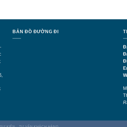
BẢN ĐỒ ĐƯỜNG ĐI
T
–
Đ
c
Đ
;
Đ
E
ổ,
W
M
ế
T
R
 SỰ KIỆN
TƯ VẤN KHÁCH HÀNG