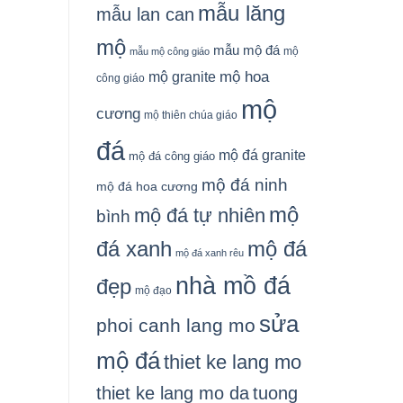
mẫu lăng
mẫu lan can
mộ
mẫu mộ đá
mộ
mẫu mộ công giáo
mộ granite
mộ hoa
công giáo
mộ
cương
mộ thiên chúa giáo
đá
mộ đá granite
mộ đá công giáo
mộ đá ninh
mộ đá hoa cương
mộ
mộ đá tự nhiên
bình
đá xanh
mộ đá
mộ đá xanh rêu
nhà mồ đá
đẹp
mộ đạo
sửa
phoi canh lang mo
mộ đá
thiet ke lang mo
thiet ke lang mo da
tuong