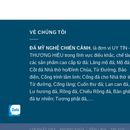
VỀ CHÚNG TÔI
ĐÁ MỸ NGHỆ CHIẾN CẢNH
, là đơn vị UY TÍN 
THƯƠNG HIỆU trong lĩnh vực điêu khắc, chế tá
các sản phẩm cao cấp từ đá: Lăng
mộ đá
; Mộ đá
Cột đá Nhà thờ họ/Đình Chùa, Từ Đường, Bảo
điện, Công trình tâm linh;
Cổng đá
cho Nhà thờ t
Từ đường, Cổng làng; Cuốn thư đá; Lan can đá,
Lư hương đá, Rồng đá, Chiếu Rồng đá, Bàn gh
đá tự nhiên; Tượng phật đá,….
LỜI PHẬT DẠY
PHONG THỦY – TÂM LINH
TIN TỨC –