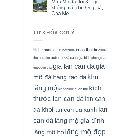
Mẫu Mộ đá đôi 3 cấp
không mái cho Ông Bà,
Cha Mẹ
TỪ KHÓA GỢI Ý
cuon thu da
binh phong da
cuonthuda
cuon
thu nha tho
cuốn thư đá xanh
gia binh phong da
gia lan can da
giá
gia cuon thu
khu
mộ đá
hang rao da
lăng mộ
kích
kich thuoc cuon thu
thước lan can đá
lan can
lan
da khoi
lan can da xanh
can đá
lăng mộ gia đình
lăng mộ đẹp
lăng mộ họ