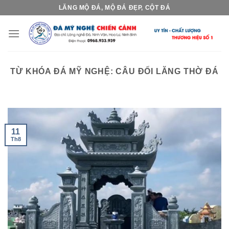
Skip
LĂNG MỘ ĐÁ, MỘ ĐÁ ĐẸP, CỘT ĐÁ
to
content
TỪ KHÓA ĐÁ MỸ NGHỆ:
CÂU ĐỐI LĂNG THỜ ĐÁ
11
Th8