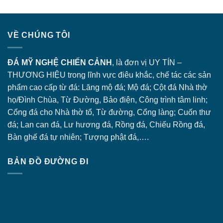
VỀ CHÚNG TÔI
ĐÁ MỸ NGHỆ CHIẾN CẢNH
, là đơn vị UY TÍN –
THƯƠNG HIỆU trong lĩnh vực điêu khắc, chế tác các sản
phẩm cao cấp từ đá: Lăng
mộ đá
; Mộ đá; Cột đá Nhà thờ
họ/Đình Chùa, Từ Đường, Bảo điện, Công trình tâm linh;
Cổng đá
cho Nhà thờ tổ, Từ đường, Cổng làng; Cuốn thư
đá; Lan can đá, Lư hương đá, Rồng đá, Chiếu Rồng đá,
Bàn ghế đá tự nhiên; Tượng phật đá,….
BẢN ĐỒ ĐƯỜNG ĐI