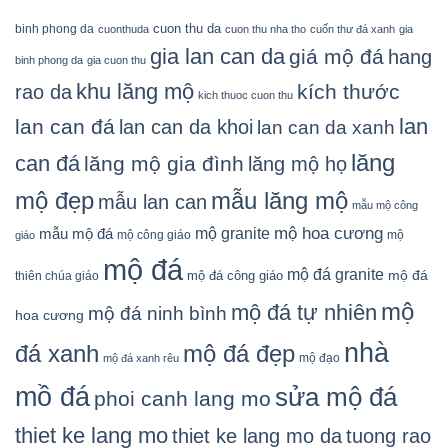
cuon thu da
binh phong da
cuonthuda
cuon thu nha tho
cuốn thư đá xanh
gia
gia lan can da
giá mộ đá
hang
binh phong da
gia cuon thu
khu lăng mộ
kích thước
rao da
kich thuoc cuon thu
lan
lan can đá
lan can da khoi
lan can da xanh
lăng
can đá
lăng mộ gia đình
lăng mộ họ
mẫu lăng mộ
mộ đẹp
mẫu lan can
mẫu mộ công
mộ granite
mộ hoa cương
mẫu mộ đá
mộ công giáo
mộ
giáo
mộ đá
mộ đá granite
mộ đá
mộ đá công giáo
thiên chúa giáo
mộ
mộ đá tự nhiên
mộ đá ninh bình
hoa cương
nhà
đá xanh
mộ đá đẹp
mộ đạo
mộ đá xanh rêu
mồ đá
sửa mộ đá
phoi canh lang mo
thiet ke lang mo
thiet ke lang mo da
tuong rao