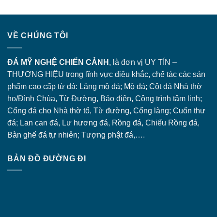
VỀ CHÚNG TÔI
ĐÁ MỸ NGHỆ CHIẾN CẢNH
, là đơn vị UY TÍN –
THƯƠNG HIỆU trong lĩnh vực điêu khắc, chế tác các sản
phẩm cao cấp từ đá: Lăng
mộ đá
; Mộ đá; Cột đá Nhà thờ
họ/Đình Chùa, Từ Đường, Bảo điện, Công trình tâm linh;
Cổng đá
cho Nhà thờ tổ, Từ đường, Cổng làng; Cuốn thư
đá; Lan can đá, Lư hương đá, Rồng đá, Chiếu Rồng đá,
Bàn ghế đá tự nhiên; Tượng phật đá,….
BẢN ĐỒ ĐƯỜNG ĐI