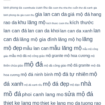
cuon thu da
binh phong da
cuonthuda
cuon thu nha tho
cuốn thư đá xanh
gia
gia lan can da
giá mộ đá
hang
binh phong da
gia cuon thu
khu lăng mộ
kích thước
rao da
kich thuoc cuon thu
lan
lan can đá
lan can da khoi
lan can da xanh
lăng
can đá
lăng mộ gia đình
lăng mộ họ
mẫu lăng mộ
mộ đẹp
mẫu lan can
mẫu mộ công
mộ granite
mộ hoa cương
mẫu mộ đá
mộ công giáo
mộ
giáo
mộ đá
mộ đá granite
mộ đá
mộ đá công giáo
thiên chúa giáo
mộ
mộ đá tự nhiên
mộ đá ninh bình
hoa cương
nhà
đá xanh
mộ đá đẹp
mộ đạo
mộ đá xanh rêu
mồ đá
sửa mộ đá
phoi canh lang mo
thiet ke lang mo
thiet ke lang mo da
tuong rao