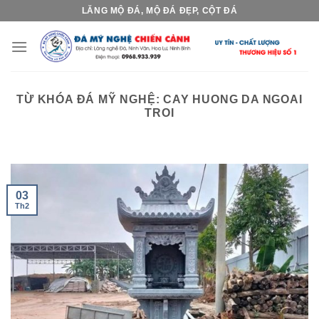
Skip
LĂNG MỘ ĐÁ, MỘ ĐÁ ĐẸP, CỘT ĐÁ
to
content
TỪ KHÓA ĐÁ MỸ NGHỆ:
CAY HUONG DA NGOAI
TROI
03
Th2