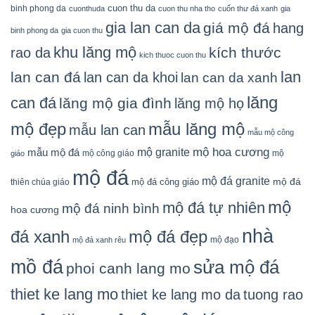
cuon thu da
binh phong da
cuonthuda
cuon thu nha tho
cuốn thư đá xanh
gia
gia lan can da
giá mộ đá
hang
binh phong da
gia cuon thu
khu lăng mộ
kích thước
rao da
kich thuoc cuon thu
lan
lan can đá
lan can da khoi
lan can da xanh
lăng
can đá
lăng mộ gia đình
lăng mộ họ
mẫu lăng mộ
mộ đẹp
mẫu lan can
mẫu mộ công
mộ granite
mộ hoa cương
mẫu mộ đá
mộ công giáo
mộ
giáo
mộ đá
mộ đá granite
mộ đá
mộ đá công giáo
thiên chúa giáo
mộ
mộ đá tự nhiên
mộ đá ninh bình
hoa cương
nhà
đá xanh
mộ đá đẹp
mộ đạo
mộ đá xanh rêu
mồ đá
sửa mộ đá
phoi canh lang mo
thiet ke lang mo
thiet ke lang mo da
tuong rao