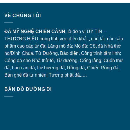
VỀ CHÚNG TÔI
ĐÁ MỸ NGHỆ CHIẾN CẢNH
, là đơn vị UY TÍN –
THƯƠNG HIỆU trong lĩnh vực điêu khắc, chế tác các sản
phẩm cao cấp từ đá: Lăng
mộ đá
; Mộ đá; Cột đá Nhà thờ
họ/Đình Chùa, Từ Đường, Bảo điện, Công trình tâm linh;
Cổng đá
cho Nhà thờ tổ, Từ đường, Cổng làng; Cuốn thư
đá; Lan can đá, Lư hương đá, Rồng đá, Chiếu Rồng đá,
Bàn ghế đá tự nhiên; Tượng phật đá,….
BẢN ĐỒ ĐƯỜNG ĐI