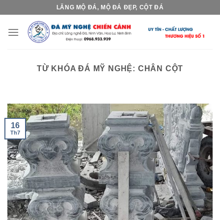
Skip
LĂNG MỘ ĐÁ, MỘ ĐÁ ĐẸP, CỘT ĐÁ
to
content
TỪ KHÓA ĐÁ MỸ NGHỆ:
CHÂN CỘT
16
Th7