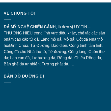
VỀ CHÚNG TÔI
ĐÁ MỸ NGHỆ CHIẾN CẢNH
, là đơn vị UY TÍN –
THƯƠNG HIỆU trong lĩnh vực điêu khắc, chế tác các sản
phẩm cao cấp từ đá: Lăng
mộ đá
; Mộ đá; Cột đá Nhà thờ
họ/Đình Chùa, Từ Đường, Bảo điện, Công trình tâm linh;
Cổng đá
cho Nhà thờ tổ, Từ đường, Cổng làng; Cuốn thư
đá; Lan can đá, Lư hương đá, Rồng đá, Chiếu Rồng đá,
Bàn ghế đá tự nhiên; Tượng phật đá,….
BẢN ĐỒ ĐƯỜNG ĐI