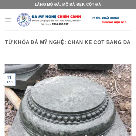
Skip
LĂNG MỘ ĐÁ, MỘ ĐÁ ĐẸP, CỘT ĐÁ
to
content
TỪ KHÓA ĐÁ MỸ NGHỆ:
CHAN KE COT BANG DA
11
Th8