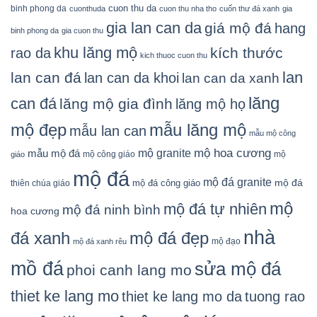
cuon thu da
binh phong da
cuonthuda
cuon thu nha tho
cuốn thư đá xanh
gia
gia lan can da
giá mộ đá
hang
binh phong da
gia cuon thu
khu lăng mộ
kích thước
rao da
kich thuoc cuon thu
lan
lan can đá
lan can da khoi
lan can da xanh
lăng
can đá
lăng mộ gia đình
lăng mộ họ
mẫu lăng mộ
mộ đẹp
mẫu lan can
mẫu mộ công
mộ granite
mộ hoa cương
mẫu mộ đá
mộ công giáo
mộ
giáo
mộ đá
mộ đá granite
mộ đá
mộ đá công giáo
thiên chúa giáo
mộ
mộ đá tự nhiên
mộ đá ninh bình
hoa cương
nhà
đá xanh
mộ đá đẹp
mộ đạo
mộ đá xanh rêu
mồ đá
sửa mộ đá
phoi canh lang mo
thiet ke lang mo
thiet ke lang mo da
tuong rao