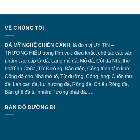
VỀ CHÚNG TÔI
ĐÁ MỸ NGHỆ CHIẾN CẢNH
, là đơn vị UY TÍN –
THƯƠNG HIỆU trong lĩnh vực điêu khắc, chế tác các sản
phẩm cao cấp từ đá: Lăng
mộ đá
; Mộ đá; Cột đá Nhà thờ
họ/Đình Chùa, Từ Đường, Bảo điện, Công trình tâm linh;
Cổng đá
cho Nhà thờ tổ, Từ đường, Cổng làng; Cuốn thư
đá; Lan can đá, Lư hương đá, Rồng đá, Chiếu Rồng đá,
Bàn ghế đá tự nhiên; Tượng phật đá,….
BẢN ĐỒ ĐƯỜNG ĐI