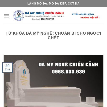
Skip
LĂNG MỘ ĐÁ, MỘ ĐÁ ĐẸP, CỘT ĐÁ
to
content
TỪ KHÓA ĐÁ MỸ NGHỆ:
CHUẨN BỊ CHO NGƯỜI
CHẾT
20
Th9