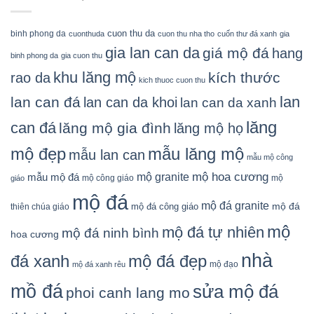
cuon thu da
binh phong da
cuonthuda
cuon thu nha tho
cuốn thư đá xanh
gia
gia lan can da
giá mộ đá
hang
binh phong da
gia cuon thu
khu lăng mộ
kích thước
rao da
kich thuoc cuon thu
lan
lan can đá
lan can da khoi
lan can da xanh
lăng
can đá
lăng mộ gia đình
lăng mộ họ
mẫu lăng mộ
mộ đẹp
mẫu lan can
mẫu mộ công
mộ granite
mộ hoa cương
mẫu mộ đá
mộ công giáo
mộ
giáo
mộ đá
mộ đá granite
mộ đá
mộ đá công giáo
thiên chúa giáo
mộ
mộ đá tự nhiên
mộ đá ninh bình
hoa cương
nhà
đá xanh
mộ đá đẹp
mộ đạo
mộ đá xanh rêu
mồ đá
sửa mộ đá
phoi canh lang mo