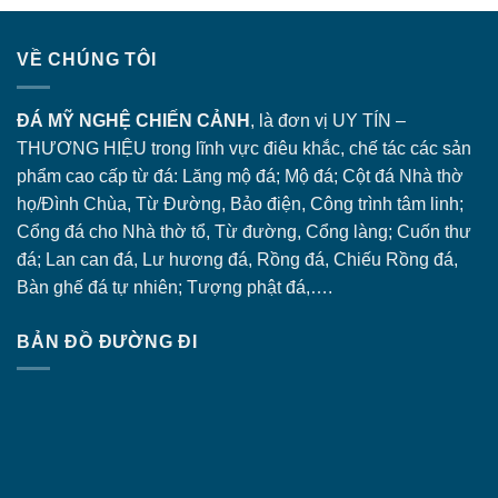
VỀ CHÚNG TÔI
ĐÁ MỸ NGHỆ CHIẾN CẢNH
, là đơn vị UY TÍN –
THƯƠNG HIỆU trong lĩnh vực điêu khắc, chế tác các sản
phẩm cao cấp từ đá: Lăng
mộ đá
; Mộ đá; Cột đá Nhà thờ
họ/Đình Chùa, Từ Đường, Bảo điện, Công trình tâm linh;
Cổng đá
cho Nhà thờ tổ, Từ đường, Cổng làng; Cuốn thư
đá; Lan can đá, Lư hương đá, Rồng đá, Chiếu Rồng đá,
Bàn ghế đá tự nhiên; Tượng phật đá,….
BẢN ĐỒ ĐƯỜNG ĐI