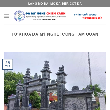
Skip
LĂNG MỘ ĐÁ, MỘ ĐÁ ĐẸP, CỘT ĐÁ
to
content
TỪ KHÓA ĐÁ MỸ NGHỆ:
CỔNG TAM QUAN
25
Th7