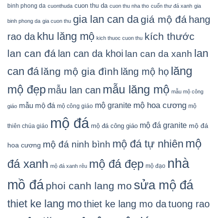
cuon thu da
binh phong da
cuonthuda
cuon thu nha tho
cuốn thư đá xanh
gia
gia lan can da
giá mộ đá
hang
binh phong da
gia cuon thu
khu lăng mộ
kích thước
rao da
kich thuoc cuon thu
lan
lan can đá
lan can da khoi
lan can da xanh
lăng
can đá
lăng mộ gia đình
lăng mộ họ
mẫu lăng mộ
mộ đẹp
mẫu lan can
mẫu mộ công
mộ granite
mộ hoa cương
mẫu mộ đá
mộ công giáo
mộ
giáo
mộ đá
mộ đá granite
mộ đá
mộ đá công giáo
thiên chúa giáo
mộ
mộ đá tự nhiên
mộ đá ninh bình
hoa cương
nhà
đá xanh
mộ đá đẹp
mộ đạo
mộ đá xanh rêu
mồ đá
sửa mộ đá
phoi canh lang mo
thiet ke lang mo
thiet ke lang mo da
tuong rao