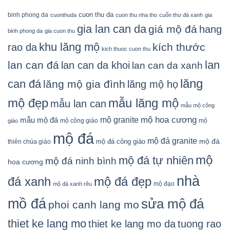
cuon thu da
binh phong da
cuonthuda
cuon thu nha tho
cuốn thư đá xanh
gia
gia lan can da
giá mộ đá
hang
binh phong da
gia cuon thu
khu lăng mộ
kích thước
rao da
kich thuoc cuon thu
lan
lan can đá
lan can da khoi
lan can da xanh
lăng
can đá
lăng mộ gia đình
lăng mộ họ
mẫu lăng mộ
mộ đẹp
mẫu lan can
mẫu mộ công
mộ granite
mộ hoa cương
mẫu mộ đá
mộ công giáo
mộ
giáo
mộ đá
mộ đá granite
mộ đá
mộ đá công giáo
thiên chúa giáo
mộ
mộ đá tự nhiên
mộ đá ninh bình
hoa cương
nhà
đá xanh
mộ đá đẹp
mộ đạo
mộ đá xanh rêu
mồ đá
sửa mộ đá
phoi canh lang mo
thiet ke lang mo
thiet ke lang mo da
tuong rao