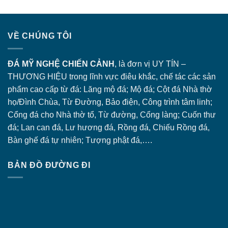
VỀ CHÚNG TÔI
ĐÁ MỸ NGHỆ CHIẾN CẢNH
, là đơn vị UY TÍN –
THƯƠNG HIỆU trong lĩnh vực điêu khắc, chế tác các sản
phẩm cao cấp từ đá: Lăng
mộ đá
; Mộ đá; Cột đá Nhà thờ
họ/Đình Chùa, Từ Đường, Bảo điện, Công trình tâm linh;
Cổng đá
cho Nhà thờ tổ, Từ đường, Cổng làng; Cuốn thư
đá; Lan can đá, Lư hương đá, Rồng đá, Chiếu Rồng đá,
Bàn ghế đá tự nhiên; Tượng phật đá,….
BẢN ĐỒ ĐƯỜNG ĐI