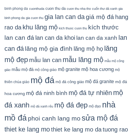
cuon thu da
binh phong da
cuonthuda
cuon thu nha tho
cuốn thư đá xanh
gia
gia lan can da
giá mộ đá
hang
binh phong da
gia cuon thu
khu lăng mộ
kích thước
rao da
kich thuoc cuon thu
lan
lan can đá
lan can da khoi
lan can da xanh
lăng
can đá
lăng mộ gia đình
lăng mộ họ
mẫu lăng mộ
mộ đẹp
mẫu lan can
mẫu mộ công
mộ granite
mộ hoa cương
mẫu mộ đá
mộ công giáo
mộ
giáo
mộ đá
mộ đá granite
mộ đá
mộ đá công giáo
thiên chúa giáo
mộ
mộ đá tự nhiên
mộ đá ninh bình
hoa cương
nhà
đá xanh
mộ đá đẹp
mộ đạo
mộ đá xanh rêu
mồ đá
sửa mộ đá
phoi canh lang mo
thiet ke lang mo
thiet ke lang mo da
tuong rao