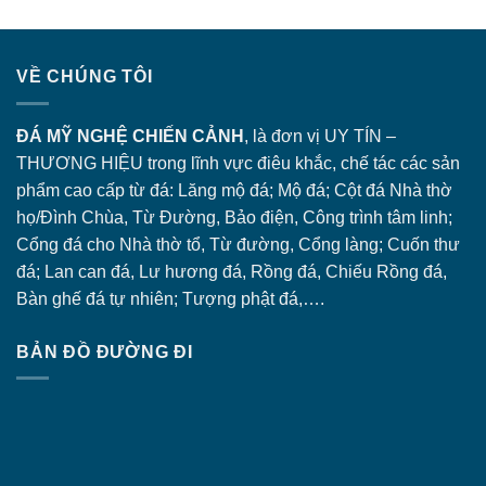
VỀ CHÚNG TÔI
ĐÁ MỸ NGHỆ CHIẾN CẢNH
, là đơn vị UY TÍN –
THƯƠNG HIỆU trong lĩnh vực điêu khắc, chế tác các sản
phẩm cao cấp từ đá: Lăng
mộ đá
; Mộ đá; Cột đá Nhà thờ
họ/Đình Chùa, Từ Đường, Bảo điện, Công trình tâm linh;
Cổng đá
cho Nhà thờ tổ, Từ đường, Cổng làng; Cuốn thư
đá; Lan can đá, Lư hương đá, Rồng đá, Chiếu Rồng đá,
Bàn ghế đá tự nhiên; Tượng phật đá,….
BẢN ĐỒ ĐƯỜNG ĐI