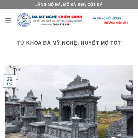
Skip
LĂNG MỘ ĐÁ, MỘ ĐÁ ĐẸP, CỘT ĐÁ
to
content
TỪ KHÓA ĐÁ MỸ NGHỆ:
HUYỆT MỘ TỐT
26
Th7