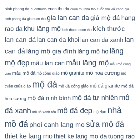
cuon thu da
binh phong da
cuonthuda
cuon thu nha tho
cuốn thư đá xanh
gia
gia lan can da
giá mộ đá
hang
binh phong da
gia cuon thu
khu lăng mộ
kích thước
rao da
kich thuoc cuon thu
lan
lan can đá
lan can da khoi
lan can da xanh
lăng
can đá
lăng mộ gia đình
lăng mộ họ
mẫu lăng mộ
mộ đẹp
mẫu lan can
mẫu mộ công
mộ granite
mộ hoa cương
mẫu mộ đá
mộ công giáo
mộ
giáo
mộ đá
mộ đá granite
mộ đá
mộ đá công giáo
thiên chúa giáo
mộ
mộ đá tự nhiên
mộ đá ninh bình
hoa cương
nhà
đá xanh
mộ đá đẹp
mộ đạo
mộ đá xanh rêu
mồ đá
sửa mộ đá
phoi canh lang mo
thiet ke lang mo
thiet ke lang mo da
tuong rao