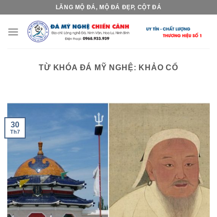
Skip
LĂNG MỘ ĐÁ, MỘ ĐÁ ĐẸP, CỘT ĐÁ
to
content
TỪ KHÓA ĐÁ MỸ NGHỆ:
KHẢO CỔ
30
Th7