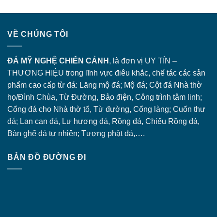
VỀ CHÚNG TÔI
ĐÁ MỸ NGHỆ CHIẾN CẢNH
, là đơn vị UY TÍN –
THƯƠNG HIỆU trong lĩnh vực điêu khắc, chế tác các sản
phẩm cao cấp từ đá: Lăng
mộ đá
; Mộ đá; Cột đá Nhà thờ
họ/Đình Chùa, Từ Đường, Bảo điện, Công trình tâm linh;
Cổng đá
cho Nhà thờ tổ, Từ đường, Cổng làng; Cuốn thư
đá; Lan can đá, Lư hương đá, Rồng đá, Chiếu Rồng đá,
Bàn ghế đá tự nhiên; Tượng phật đá,….
BẢN ĐỒ ĐƯỜNG ĐI