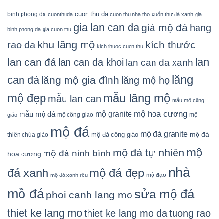
cuon thu da
binh phong da
cuonthuda
cuon thu nha tho
cuốn thư đá xanh
gia
gia lan can da
giá mộ đá
hang
binh phong da
gia cuon thu
khu lăng mộ
kích thước
rao da
kich thuoc cuon thu
lan
lan can đá
lan can da khoi
lan can da xanh
lăng
can đá
lăng mộ gia đình
lăng mộ họ
mẫu lăng mộ
mộ đẹp
mẫu lan can
mẫu mộ công
mộ granite
mộ hoa cương
mẫu mộ đá
mộ công giáo
mộ
giáo
mộ đá
mộ đá granite
mộ đá
mộ đá công giáo
thiên chúa giáo
mộ
mộ đá tự nhiên
mộ đá ninh bình
hoa cương
nhà
đá xanh
mộ đá đẹp
mộ đạo
mộ đá xanh rêu
mồ đá
sửa mộ đá
phoi canh lang mo
thiet ke lang mo
thiet ke lang mo da
tuong rao