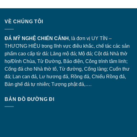
VỀ CHÚNG TÔI
ĐÁ MỸ NGHỆ CHIẾN CẢNH
, là đơn vị UY TÍN –
THƯƠNG HIỆU trong lĩnh vực điêu khắc, chế tác các sản
phẩm cao cấp từ đá: Lăng
mộ đá
; Mộ đá; Cột đá Nhà thờ
họ/Đình Chùa, Từ Đường, Bảo điện, Công trình tâm linh;
Cổng đá
cho Nhà thờ tổ, Từ đường, Cổng làng; Cuốn thư
đá; Lan can đá, Lư hương đá, Rồng đá, Chiếu Rồng đá,
Bàn ghế đá tự nhiên; Tượng phật đá,….
BẢN ĐỒ ĐƯỜNG ĐI