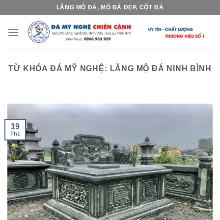
Skip
LĂNG MỘ ĐÁ, MỘ ĐÁ ĐẸP, CỘT ĐÁ
to
content
TỪ KHÓA ĐÁ MỸ NGHỆ:
LĂNG MỘ ĐÁ NINH BÌNH
19
Th1