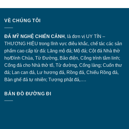
VỀ CHÚNG TÔI
ĐÁ MỸ NGHỆ CHIẾN CẢNH
, là đơn vị UY TÍN –
THƯƠNG HIỆU trong lĩnh vực điêu khắc, chế tác các sản
phẩm cao cấp từ đá: Lăng
mộ đá
; Mộ đá; Cột đá Nhà thờ
họ/Đình Chùa, Từ Đường, Bảo điện, Công trình tâm linh;
Cổng đá
cho Nhà thờ tổ, Từ đường, Cổng làng; Cuốn thư
đá; Lan can đá, Lư hương đá, Rồng đá, Chiếu Rồng đá,
Bàn ghế đá tự nhiên; Tượng phật đá,….
BẢN ĐỒ ĐƯỜNG ĐI