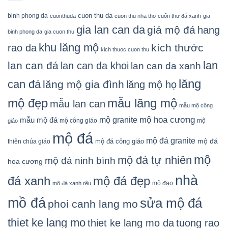
cuon thu da
binh phong da
cuonthuda
cuon thu nha tho
cuốn thư đá xanh
gia
gia lan can da
giá mộ đá
hang
binh phong da
gia cuon thu
khu lăng mộ
kích thước
rao da
kich thuoc cuon thu
lan
lan can đá
lan can da khoi
lan can da xanh
lăng
can đá
lăng mộ gia đình
lăng mộ họ
mẫu lăng mộ
mộ đẹp
mẫu lan can
mẫu mộ công
mộ granite
mộ hoa cương
mẫu mộ đá
mộ công giáo
mộ
giáo
mộ đá
mộ đá granite
mộ đá
mộ đá công giáo
thiên chúa giáo
mộ
mộ đá tự nhiên
mộ đá ninh bình
hoa cương
nhà
đá xanh
mộ đá đẹp
mộ đạo
mộ đá xanh rêu
mồ đá
sửa mộ đá
phoi canh lang mo
thiet ke lang mo
thiet ke lang mo da
tuong rao