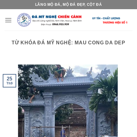
Skip
LĂNG MỘ ĐÁ, MỘ ĐÁ ĐẸP, CỘT ĐÁ
to
content
TỪ KHÓA ĐÁ MỸ NGHỆ:
MAU CONG DA DEP
25
Th9