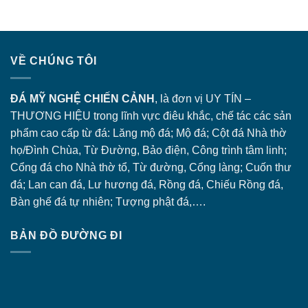
VỀ CHÚNG TÔI
ĐÁ MỸ NGHỆ CHIẾN CẢNH
, là đơn vị UY TÍN –
THƯƠNG HIỆU trong lĩnh vực điêu khắc, chế tác các sản
phẩm cao cấp từ đá: Lăng
mộ đá
; Mộ đá; Cột đá Nhà thờ
họ/Đình Chùa, Từ Đường, Bảo điện, Công trình tâm linh;
Cổng đá
cho Nhà thờ tổ, Từ đường, Cổng làng; Cuốn thư
đá; Lan can đá, Lư hương đá, Rồng đá, Chiếu Rồng đá,
Bàn ghế đá tự nhiên; Tượng phật đá,….
BẢN ĐỒ ĐƯỜNG ĐI