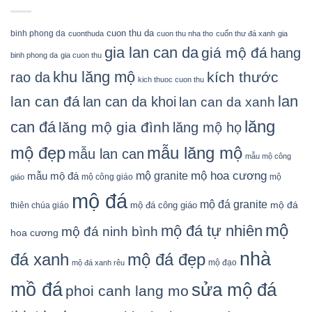
cuon thu da
binh phong da
cuonthuda
cuon thu nha tho
cuốn thư đá xanh
gia
gia lan can da
giá mộ đá
hang
binh phong da
gia cuon thu
khu lăng mộ
kích thước
rao da
kich thuoc cuon thu
lan
lan can đá
lan can da khoi
lan can da xanh
lăng
can đá
lăng mộ gia đình
lăng mộ họ
mẫu lăng mộ
mộ đẹp
mẫu lan can
mẫu mộ công
mộ granite
mộ hoa cương
mẫu mộ đá
mộ công giáo
mộ
giáo
mộ đá
mộ đá granite
mộ đá
mộ đá công giáo
thiên chúa giáo
mộ
mộ đá tự nhiên
mộ đá ninh bình
hoa cương
nhà
đá xanh
mộ đá đẹp
mộ đạo
mộ đá xanh rêu
mồ đá
sửa mộ đá
phoi canh lang mo