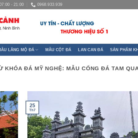
07:00 - 21:00
0968.933.939
MẪU LĂNG MỘ ĐÁ
MẪU CỘT ĐÁ
LAN CAN ĐÁ
SẢN PHẨM K
Ừ KHÓA ĐÁ MỸ NGHỆ:
MẪU CỔNG ĐÁ TAM QU
25
Th7