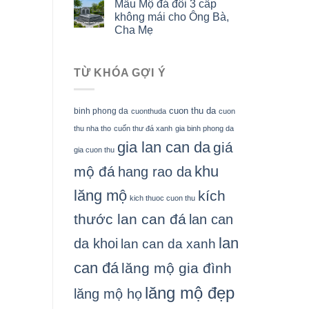
Mẫu Mộ đá đôi 3 cấp
không mái cho Ông Bà,
Cha Mẹ
TỪ KHÓA GỢI Ý
cuon thu da
binh phong da
cuonthuda
cuon
thu nha tho
cuốn thư đá xanh
gia binh phong da
gia lan can da
giá
gia cuon thu
khu
mộ đá
hang rao da
lăng mộ
kích
kich thuoc cuon thu
thước lan can đá
lan can
lan
da khoi
lan can da xanh
can đá
lăng mộ gia đình
lăng mộ đẹp
lăng mộ họ