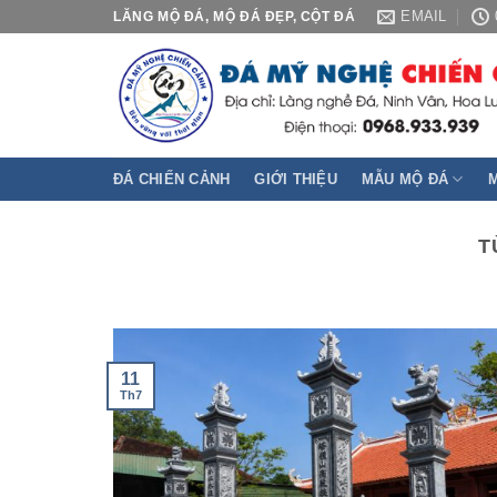
Skip
EMAIL
LĂNG MỘ ĐÁ, MỘ ĐÁ ĐẸP, CỘT ĐÁ
to
content
ĐÁ CHIẾN CẢNH
GIỚI THIỆU
MẪU MỘ ĐÁ
T
11
Th7