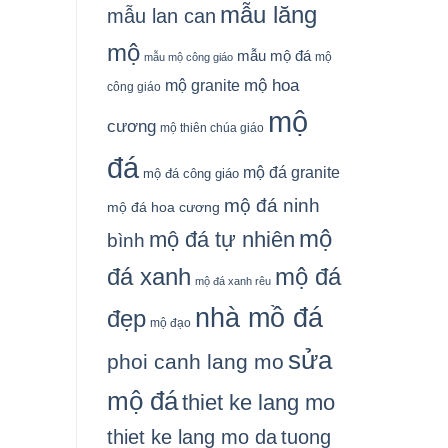
mẫu lăng
mẫu lan can
mộ
mẫu mộ đá
mộ
mẫu mộ công giáo
mộ granite
mộ hoa
công giáo
mộ
cương
mộ thiên chúa giáo
đá
mộ đá granite
mộ đá công giáo
mộ đá ninh
mộ đá hoa cương
mộ
mộ đá tự nhiên
bình
đá xanh
mộ đá
mộ đá xanh rêu
nhà mồ đá
đẹp
mộ đạo
sửa
phoi canh lang mo
mộ đá
thiet ke lang mo
thiet ke lang mo da
tuong