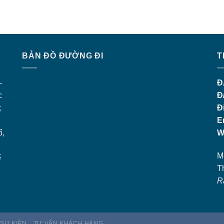
BẢN ĐỒ ĐƯỜNG ĐI
T
–
Đ
c
Đ
;
Đ
E
ổ,
W
M
ế
T
R
 SỰ KIỆN
TƯ VẤN KHÁCH HÀNG