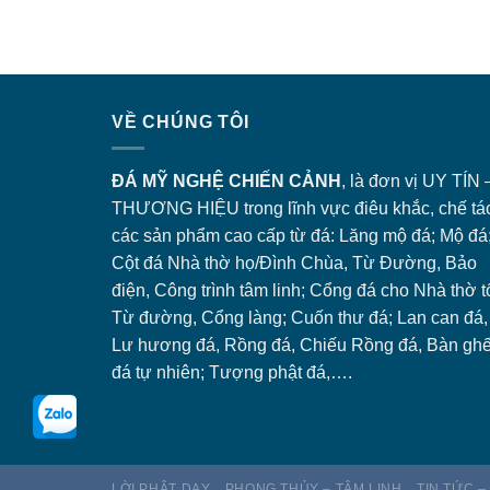
VỀ CHÚNG TÔI
ĐÁ MỸ NGHỆ CHIẾN CẢNH
, là đơn vị UY TÍN 
THƯƠNG HIỆU trong lĩnh vực điêu khắc, chế tá
các sản phẩm cao cấp từ đá: Lăng
mộ đá
; Mộ đá
Cột đá Nhà thờ họ/Đình Chùa, Từ Đường, Bảo
điện, Công trình tâm linh;
Cổng đá
cho Nhà thờ t
Từ đường, Cổng làng; Cuốn thư đá; Lan can đá,
Lư hương đá, Rồng đá, Chiếu Rồng đá, Bàn gh
đá tự nhiên; Tượng phật đá,….
LỜI PHẬT DẠY
PHONG THỦY – TÂM LINH
TIN TỨC –