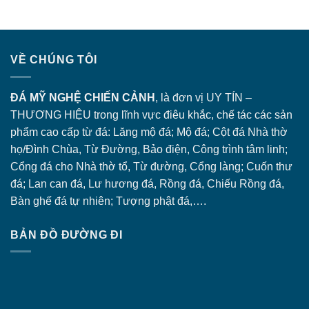
VỀ CHÚNG TÔI
ĐÁ MỸ NGHỆ CHIẾN CẢNH
, là đơn vị UY TÍN –
THƯƠNG HIỆU trong lĩnh vực điêu khắc, chế tác các sản
phẩm cao cấp từ đá: Lăng
mộ đá
; Mộ đá; Cột đá Nhà thờ
họ/Đình Chùa, Từ Đường, Bảo điện, Công trình tâm linh;
Cổng đá
cho Nhà thờ tổ, Từ đường, Cổng làng; Cuốn thư
đá; Lan can đá, Lư hương đá, Rồng đá, Chiếu Rồng đá,
Bàn ghế đá tự nhiên; Tượng phật đá,….
BẢN ĐỒ ĐƯỜNG ĐI