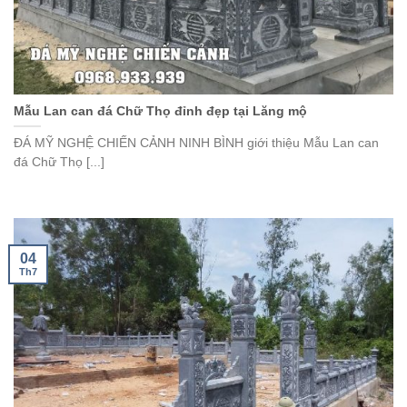
Mẫu Lan can đá Chữ Thọ đỉnh đẹp tại Lăng mộ
ĐÁ MỸ NGHỆ CHIẾN CẢNH NINH BÌNH giới thiệu Mẫu Lan can
đá Chữ Thọ [...]
04
Th7