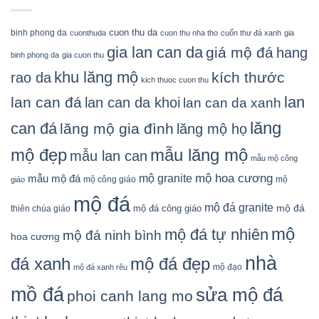
cuon thu da
binh phong da
cuonthuda
cuon thu nha tho
cuốn thư đá xanh
gia
gia lan can da
giá mộ đá
hang
binh phong da
gia cuon thu
khu lăng mộ
kích thước
rao da
kich thuoc cuon thu
lan
lan can đá
lan can da khoi
lan can da xanh
lăng
can đá
lăng mộ gia đình
lăng mộ họ
mẫu lăng mộ
mộ đẹp
mẫu lan can
mẫu mộ công
mộ granite
mộ hoa cương
mẫu mộ đá
mộ công giáo
mộ
giáo
mộ đá
mộ đá granite
mộ đá
mộ đá công giáo
thiên chúa giáo
mộ
mộ đá tự nhiên
mộ đá ninh bình
hoa cương
nhà
đá xanh
mộ đá đẹp
mộ đạo
mộ đá xanh rêu
mồ đá
sửa mộ đá
phoi canh lang mo