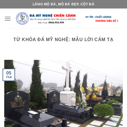
Skip
LĂNG MỘ ĐÁ, MỘ ĐÁ ĐẸP, CỘT ĐÁ
to
content
TỪ KHÓA ĐÁ MỸ NGHỆ:
MẪU LỜI CẢM TẠ
05
Th8