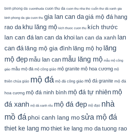
cuon thu da
binh phong da
cuonthuda
cuon thu nha tho
cuốn thư đá xanh
gia
gia lan can da
giá mộ đá
hang
binh phong da
gia cuon thu
khu lăng mộ
kích thước
rao da
kich thuoc cuon thu
lan
lan can đá
lan can da khoi
lan can da xanh
lăng
can đá
lăng mộ gia đình
lăng mộ họ
mẫu lăng mộ
mộ đẹp
mẫu lan can
mẫu mộ công
mộ granite
mộ hoa cương
mẫu mộ đá
mộ công giáo
mộ
giáo
mộ đá
mộ đá granite
mộ đá
mộ đá công giáo
thiên chúa giáo
mộ
mộ đá tự nhiên
mộ đá ninh bình
hoa cương
nhà
đá xanh
mộ đá đẹp
mộ đạo
mộ đá xanh rêu
mồ đá
sửa mộ đá
phoi canh lang mo
thiet ke lang mo
thiet ke lang mo da
tuong rao