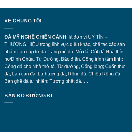
VỀ CHÚNG TÔI
ĐÁ MỸ NGHỆ CHIẾN CẢNH
, là đơn vị UY TÍN –
THƯƠNG HIỆU trong lĩnh vực điêu khắc, chế tác các sản
phẩm cao cấp từ đá: Lăng
mộ đá
; Mộ đá; Cột đá Nhà thờ
họ/Đình Chùa, Từ Đường, Bảo điện, Công trình tâm linh;
Cổng đá
cho Nhà thờ tổ, Từ đường, Cổng làng; Cuốn thư
đá; Lan can đá, Lư hương đá, Rồng đá, Chiếu Rồng đá,
Bàn ghế đá tự nhiên; Tượng phật đá,….
BẢN ĐỒ ĐƯỜNG ĐI