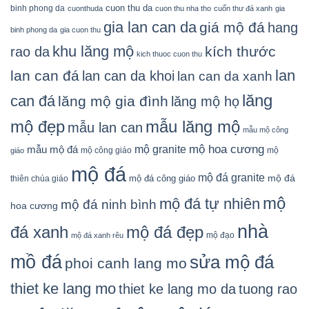
cuon thu da
binh phong da
cuonthuda
cuon thu nha tho
cuốn thư đá xanh
gia
gia lan can da
giá mộ đá
hang
binh phong da
gia cuon thu
khu lăng mộ
kích thước
rao da
kich thuoc cuon thu
lan
lan can đá
lan can da khoi
lan can da xanh
lăng
can đá
lăng mộ gia đình
lăng mộ họ
mẫu lăng mộ
mộ đẹp
mẫu lan can
mẫu mộ công
mộ granite
mộ hoa cương
mẫu mộ đá
mộ công giáo
mộ
giáo
mộ đá
mộ đá granite
mộ đá
mộ đá công giáo
thiên chúa giáo
mộ
mộ đá tự nhiên
mộ đá ninh bình
hoa cương
nhà
đá xanh
mộ đá đẹp
mộ đạo
mộ đá xanh rêu
mồ đá
sửa mộ đá
phoi canh lang mo
thiet ke lang mo
thiet ke lang mo da
tuong rao