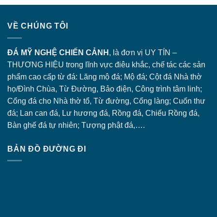
VỀ CHÚNG TÔI
ĐÁ MỸ NGHỆ CHIẾN CẢNH
, là đơn vị UY TÍN –
THƯƠNG HIỆU trong lĩnh vực điêu khắc, chế tác các sản
phẩm cao cấp từ đá: Lăng
mộ đá
; Mộ đá; Cột đá Nhà thờ
họ/Đình Chùa, Từ Đường, Bảo điện, Công trình tâm linh;
Cổng đá
cho Nhà thờ tổ, Từ đường, Cổng làng; Cuốn thư
đá; Lan can đá, Lư hương đá, Rồng đá, Chiếu Rồng đá,
Bàn ghế đá tự nhiên; Tượng phật đá,….
BẢN ĐỒ ĐƯỜNG ĐI