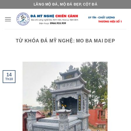
Skip
LĂNG MỘ ĐÁ, MỘ ĐÁ ĐẸP, CỘT ĐÁ
to
content
TỪ KHÓA ĐÁ MỸ NGHỆ:
MO BA MAI DEP
14
Th10