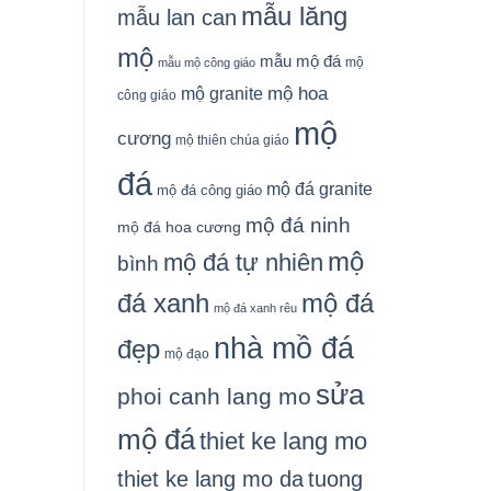
mẫu lăng
mẫu lan can
mộ
mẫu mộ đá
mộ
mẫu mộ công giáo
mộ granite
mộ hoa
công giáo
mộ
cương
mộ thiên chúa giáo
đá
mộ đá granite
mộ đá công giáo
mộ đá ninh
mộ đá hoa cương
mộ
mộ đá tự nhiên
bình
đá xanh
mộ đá
mộ đá xanh rêu
nhà mồ đá
đẹp
mộ đạo
sửa
phoi canh lang mo
mộ đá
thiet ke lang mo
thiet ke lang mo da
tuong