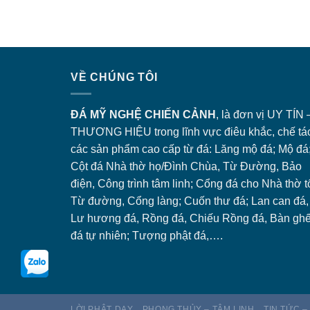
VỀ CHÚNG TÔI
ĐÁ MỸ NGHỆ CHIẾN CẢNH
, là đơn vị UY TÍN 
THƯƠNG HIỆU trong lĩnh vực điêu khắc, chế tá
các sản phẩm cao cấp từ đá: Lăng
mộ đá
; Mộ đá
Cột đá Nhà thờ họ/Đình Chùa, Từ Đường, Bảo
điện, Công trình tâm linh;
Cổng đá
cho Nhà thờ t
Từ đường, Cổng làng; Cuốn thư đá; Lan can đá,
Lư hương đá, Rồng đá, Chiếu Rồng đá, Bàn gh
đá tự nhiên; Tượng phật đá,….
LỜI PHẬT DẠY
PHONG THỦY – TÂM LINH
TIN TỨC –