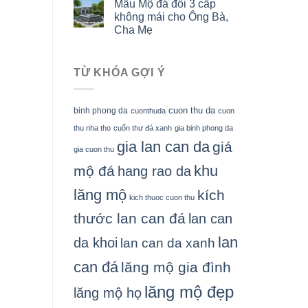
Mẫu Mộ đá đôi 3 cấp
không mái cho Ông Bà,
Cha Mẹ
TỪ KHÓA GỢI Ý
cuon thu da
binh phong da
cuonthuda
cuon
thu nha tho
cuốn thư đá xanh
gia binh phong da
gia lan can da
giá
gia cuon thu
khu
mộ đá
hang rao da
lăng mộ
kích
kich thuoc cuon thu
thước lan can đá
lan can
lan
da khoi
lan can da xanh
can đá
lăng mộ gia đình
lăng mộ đẹp
lăng mộ họ