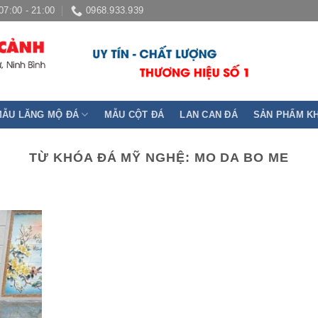
07:00 - 21:00
0968.933.939
MẪU LĂNG MỘ ĐÁ
MẪU CỘT ĐÁ
LAN CAN ĐÁ
SẢN PHẨM K
TỪ KHÓA ĐÁ MỸ NGHỆ:
MO DA BO ME