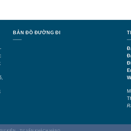
BẢN ĐỒ ĐƯỜNG ĐI
T
–
Đ
c
Đ
;
Đ
E
ổ,
W
M
ế
T
R
 SỰ KIỆN
TƯ VẤN KHÁCH HÀNG