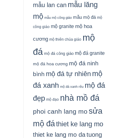
mẫu lăng
mẫu lan can
mộ
mẫu mộ đá
mộ
mẫu mộ công giáo
mộ granite
mộ hoa
công giáo
mộ
cương
mộ thiên chúa giáo
đá
mộ đá granite
mộ đá công giáo
mộ đá ninh
mộ đá hoa cương
mộ
mộ đá tự nhiên
bình
đá xanh
mộ đá
mộ đá xanh rêu
nhà mồ đá
đẹp
mộ đạo
sửa
phoi canh lang mo
mộ đá
thiet ke lang mo
thiet ke lang mo da
tuong