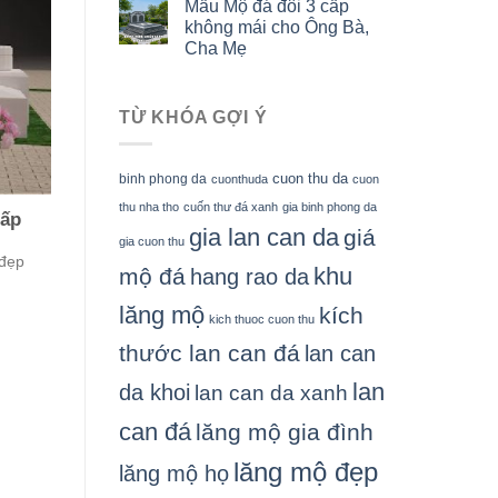
Mẫu Mộ đá đôi 3 cấp
không mái cho Ông Bà,
Cha Mẹ
TỪ KHÓA GỢI Ý
cuon thu da
binh phong da
cuonthuda
cuon
thu nha tho
cuốn thư đá xanh
gia binh phong da
cấp
gia lan can da
giá
gia cuon thu
 đẹp
khu
mộ đá
hang rao da
lăng mộ
kích
kich thuoc cuon thu
thước lan can đá
lan can
lan
da khoi
lan can da xanh
can đá
lăng mộ gia đình
lăng mộ đẹp
lăng mộ họ