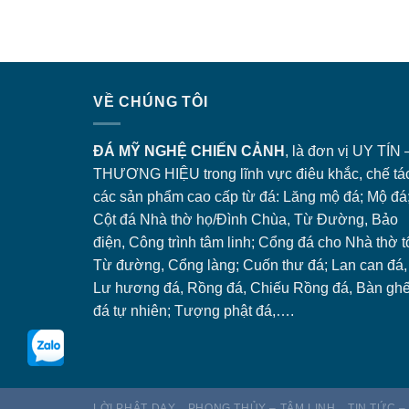
VỀ CHÚNG TÔI
ĐÁ MỸ NGHỆ CHIẾN CẢNH
, là đơn vị UY TÍN 
THƯƠNG HIỆU trong lĩnh vực điêu khắc, chế tá
các sản phẩm cao cấp từ đá: Lăng
mộ đá
; Mộ đá
Cột đá Nhà thờ họ/Đình Chùa, Từ Đường, Bảo
điện, Công trình tâm linh;
Cổng đá
cho Nhà thờ t
Từ đường, Cổng làng; Cuốn thư đá; Lan can đá,
Lư hương đá, Rồng đá, Chiếu Rồng đá, Bàn gh
đá tự nhiên; Tượng phật đá,….
LỜI PHẬT DẠY
PHONG THỦY – TÂM LINH
TIN TỨC –