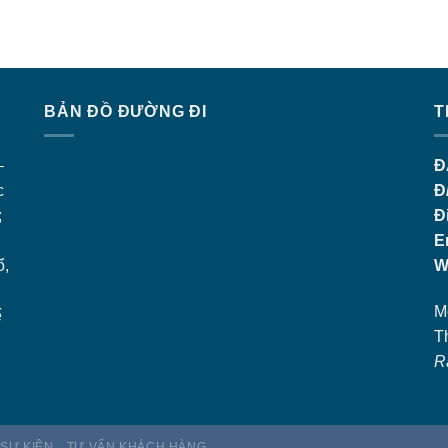
BẢN ĐỒ ĐƯỜNG ĐI
T
–
Đ
c
Đ
;
Đ
E
ổ,
W
M
ế
T
R
 SỰ KIỆN
TƯ VẤN KHÁCH HÀNG