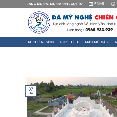
Skip
EMAIL
LĂNG MỘ ĐÁ, MỘ ĐÁ ĐẸP, CỘT ĐÁ
to
content
ĐÁ CHIẾN CẢNH
GIỚI THIỆU
MẪU MỘ ĐÁ
07
Th2