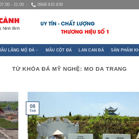
07:00 - 21:00
0968.933.939
MẪU LĂNG MỘ ĐÁ
MẪU CỘT ĐÁ
LAN CAN ĐÁ
SẢN PHẨM K
TỪ KHÓA ĐÁ MỸ NGHỆ:
MO DA TRANG
08
Th9