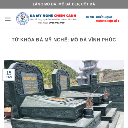
Skip
LĂNG MỘ ĐÁ, MỘ ĐÁ ĐẸP, CỘT ĐÁ
to
content
TỪ KHÓA ĐÁ MỸ NGHỆ:
MỘ ĐÁ VĨNH PHÚC
15
Th9