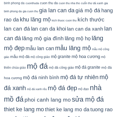
cuon thu da
binh phong da
cuonthuda
cuon thu nha tho
cuốn thư đá xanh
gia
gia lan can da
giá mộ đá
hang
binh phong da
gia cuon thu
khu lăng mộ
kích thước
rao da
kich thuoc cuon thu
lan
lan can đá
lan can da khoi
lan can da xanh
lăng
can đá
lăng mộ gia đình
lăng mộ họ
mẫu lăng mộ
mộ đẹp
mẫu lan can
mẫu mộ công
mộ granite
mộ hoa cương
mẫu mộ đá
mộ công giáo
mộ
giáo
mộ đá
mộ đá granite
mộ đá
mộ đá công giáo
thiên chúa giáo
mộ
mộ đá tự nhiên
mộ đá ninh bình
hoa cương
nhà
đá xanh
mộ đá đẹp
mộ đạo
mộ đá xanh rêu
mồ đá
sửa mộ đá
phoi canh lang mo
thiet ke lang mo
thiet ke lang mo da
tuong rao