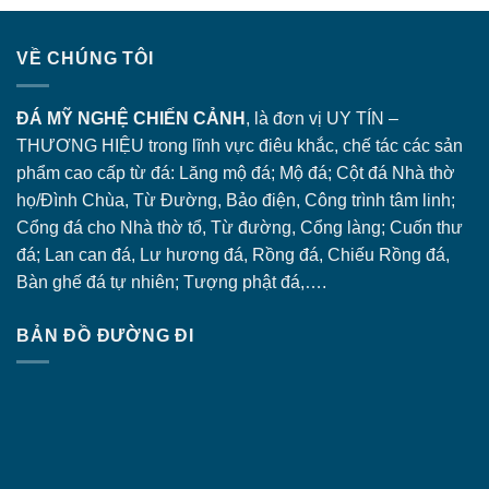
VỀ CHÚNG TÔI
ĐÁ MỸ NGHỆ CHIẾN CẢNH
, là đơn vị UY TÍN –
THƯƠNG HIỆU trong lĩnh vực điêu khắc, chế tác các sản
phẩm cao cấp từ đá: Lăng
mộ đá
; Mộ đá; Cột đá Nhà thờ
họ/Đình Chùa, Từ Đường, Bảo điện, Công trình tâm linh;
Cổng đá
cho Nhà thờ tổ, Từ đường, Cổng làng; Cuốn thư
đá; Lan can đá, Lư hương đá, Rồng đá, Chiếu Rồng đá,
Bàn ghế đá tự nhiên; Tượng phật đá,….
BẢN ĐỒ ĐƯỜNG ĐI