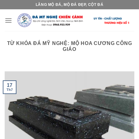
Skip
LĂNG MỘ ĐÁ, MỘ ĐÁ ĐẸP, CỘT ĐÁ
to
content
TỪ KHÓA ĐÁ MỸ NGHỆ:
MỘ HOA CƯƠNG CÔNG
GIÁO
17
Th7