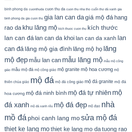
cuon thu da
binh phong da
cuonthuda
cuon thu nha tho
cuốn thư đá xanh
gia
gia lan can da
giá mộ đá
hang
binh phong da
gia cuon thu
khu lăng mộ
kích thước
rao da
kich thuoc cuon thu
lan
lan can đá
lan can da khoi
lan can da xanh
lăng
can đá
lăng mộ gia đình
lăng mộ họ
mẫu lăng mộ
mộ đẹp
mẫu lan can
mẫu mộ công
mộ granite
mộ hoa cương
mẫu mộ đá
mộ công giáo
mộ
giáo
mộ đá
mộ đá granite
mộ đá
mộ đá công giáo
thiên chúa giáo
mộ
mộ đá tự nhiên
mộ đá ninh bình
hoa cương
nhà
đá xanh
mộ đá đẹp
mộ đạo
mộ đá xanh rêu
mồ đá
sửa mộ đá
phoi canh lang mo
thiet ke lang mo
thiet ke lang mo da
tuong rao