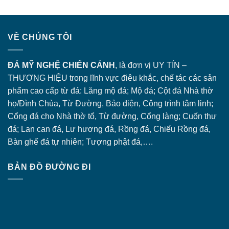
VỀ CHÚNG TÔI
ĐÁ MỸ NGHỆ CHIẾN CẢNH
, là đơn vị UY TÍN –
THƯƠNG HIỆU trong lĩnh vực điêu khắc, chế tác các sản
phẩm cao cấp từ đá: Lăng
mộ đá
; Mộ đá; Cột đá Nhà thờ
họ/Đình Chùa, Từ Đường, Bảo điện, Công trình tâm linh;
Cổng đá
cho Nhà thờ tổ, Từ đường, Cổng làng; Cuốn thư
đá; Lan can đá, Lư hương đá, Rồng đá, Chiếu Rồng đá,
Bàn ghế đá tự nhiên; Tượng phật đá,….
BẢN ĐỒ ĐƯỜNG ĐI