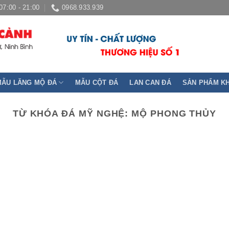
07:00 - 21:00
0968.933.939
MẪU LĂNG MỘ ĐÁ
MẪU CỘT ĐÁ
LAN CAN ĐÁ
SẢN PHẨM K
TỪ KHÓA ĐÁ MỸ NGHỆ:
MỘ PHONG THỦY