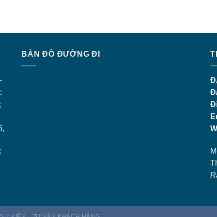
BẢN ĐỒ ĐƯỜNG ĐI
T
–
Đ
c
Đ
;
Đ
E
ổ,
W
M
ế
T
R
 SỰ KIỆN
TƯ VẤN KHÁCH HÀNG