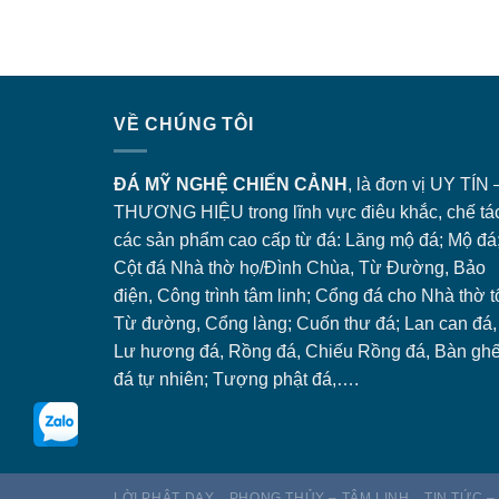
VỀ CHÚNG TÔI
ĐÁ MỸ NGHỆ CHIẾN CẢNH
, là đơn vị UY TÍN 
THƯƠNG HIỆU trong lĩnh vực điêu khắc, chế tá
các sản phẩm cao cấp từ đá: Lăng
mộ đá
; Mộ đá
Cột đá Nhà thờ họ/Đình Chùa, Từ Đường, Bảo
điện, Công trình tâm linh;
Cổng đá
cho Nhà thờ t
Từ đường, Cổng làng; Cuốn thư đá; Lan can đá,
Lư hương đá, Rồng đá, Chiếu Rồng đá, Bàn gh
đá tự nhiên; Tượng phật đá,….
LỜI PHẬT DẠY
PHONG THỦY – TÂM LINH
TIN TỨC –