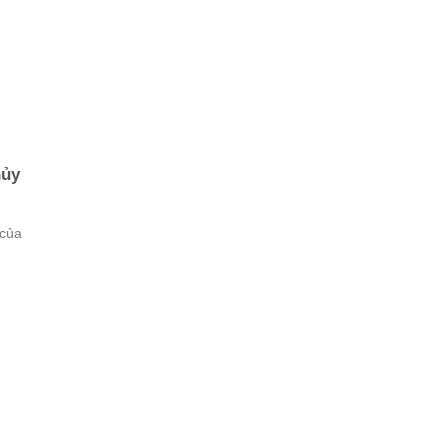
hủy
 của