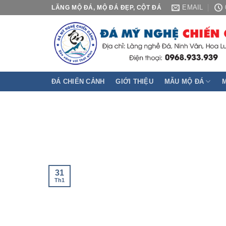
Skip
EMAIL
LĂNG MỘ ĐÁ, MỘ ĐÁ ĐẸP, CỘT ĐÁ
to
content
ĐÁ CHIẾN CẢNH
GIỚI THIỆU
MẪU MỘ ĐÁ
31
Th1