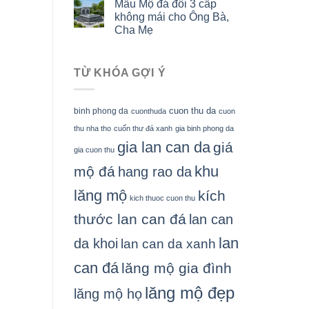
Mẫu Mộ đá đôi 3 cấp
không mái cho Ông Bà,
Cha Mẹ
TỪ KHÓA GỢI Ý
cuon thu da
binh phong da
cuonthuda
cuon
thu nha tho
cuốn thư đá xanh
gia binh phong da
gia lan can da
giá
gia cuon thu
khu
mộ đá
hang rao da
lăng mộ
kích
kich thuoc cuon thu
thước lan can đá
lan can
lan
da khoi
lan can da xanh
can đá
lăng mộ gia đình
lăng mộ đẹp
lăng mộ họ