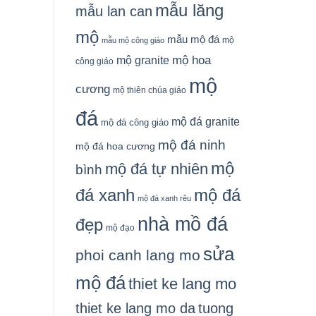
mẫu lăng
mẫu lan can
mộ
mẫu mộ đá
mộ
mẫu mộ công giáo
mộ granite
mộ hoa
công giáo
mộ
cương
mộ thiên chúa giáo
đá
mộ đá granite
mộ đá công giáo
mộ đá ninh
mộ đá hoa cương
mộ
mộ đá tự nhiên
bình
đá xanh
mộ đá
mộ đá xanh rêu
nhà mồ đá
đẹp
mộ đạo
sửa
phoi canh lang mo
mộ đá
thiet ke lang mo
thiet ke lang mo da
tuong