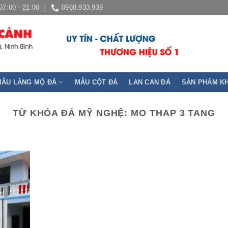
07:00 - 21:00
0968.933.939
MẪU LĂNG MỘ ĐÁ
MẪU CỘT ĐÁ
LAN CAN ĐÁ
SẢN PHẨM K
TỪ KHÓA ĐÁ MỸ NGHỆ:
MO THAP 3 TANG