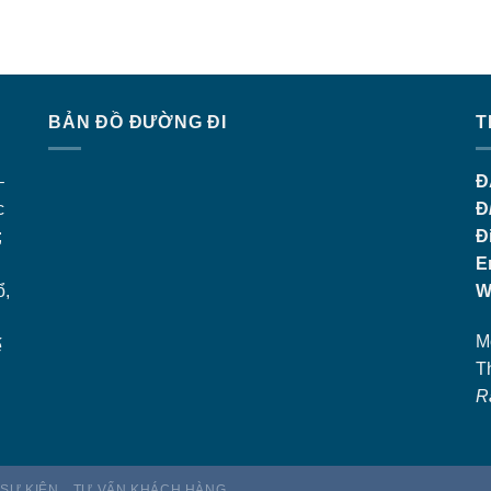
BẢN ĐỒ ĐƯỜNG ĐI
T
–
Đ
c
Đ
;
Đ
E
ổ,
W
M
ế
T
R
 SỰ KIỆN
TƯ VẤN KHÁCH HÀNG