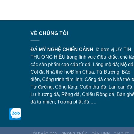
VỀ CHÚNG TÔI
ĐÁ MỸ NGHỆ CHIẾN CẢNH
, là đơn vị UY TÍN 
THƯƠNG HIỆU trong lĩnh vực điêu khắc, chế tá
các sản phẩm cao cấp từ đá: Lăng
mộ đá
; Mộ đá
Cột đá Nhà thờ họ/Đình Chùa, Từ Đường, Bảo
điện, Công trình tâm linh;
Cổng đá
cho Nhà thờ t
Từ đường, Cổng làng; Cuốn thư đá; Lan can đá,
Lư hương đá, Rồng đá, Chiếu Rồng đá, Bàn gh
đá tự nhiên; Tượng phật đá,….
LỜI PHẬT DẠY
PHONG THỦY – TÂM LINH
TIN TỨC –