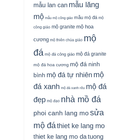
mẫu lăng
mẫu lan can
mộ
mẫu mộ đá
mộ
mẫu mộ công giáo
mộ granite
mộ hoa
công giáo
mộ
cương
mộ thiên chúa giáo
đá
mộ đá granite
mộ đá công giáo
mộ đá ninh
mộ đá hoa cương
mộ
mộ đá tự nhiên
bình
đá xanh
mộ đá
mộ đá xanh rêu
nhà mồ đá
đẹp
mộ đạo
sửa
phoi canh lang mo
mộ đá
thiet ke lang mo
thiet ke lang mo da
tuong