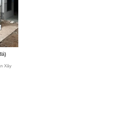
đá)
ấn Xây