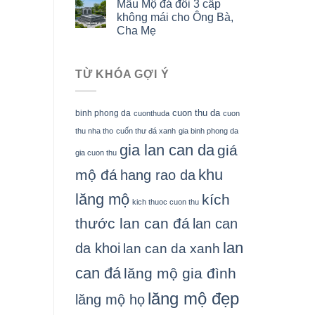
Mẫu Mộ đá đôi 3 cấp
không mái cho Ông Bà,
Cha Mẹ
TỪ KHÓA GỢI Ý
cuon thu da
binh phong da
cuonthuda
cuon
thu nha tho
cuốn thư đá xanh
gia binh phong da
gia lan can da
giá
gia cuon thu
khu
mộ đá
hang rao da
lăng mộ
kích
kich thuoc cuon thu
thước lan can đá
lan can
lan
da khoi
lan can da xanh
can đá
lăng mộ gia đình
lăng mộ đẹp
lăng mộ họ