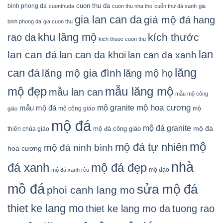
cuon thu da
binh phong da
cuonthuda
cuon thu nha tho
cuốn thư đá xanh
gia
gia lan can da
giá mộ đá
hang
binh phong da
gia cuon thu
khu lăng mộ
kích thước
rao da
kich thuoc cuon thu
lan
lan can đá
lan can da khoi
lan can da xanh
lăng
can đá
lăng mộ gia đình
lăng mộ họ
mẫu lăng mộ
mộ đẹp
mẫu lan can
mẫu mộ công
mộ granite
mộ hoa cương
mẫu mộ đá
mộ công giáo
mộ
giáo
mộ đá
mộ đá granite
mộ đá
mộ đá công giáo
thiên chúa giáo
mộ
mộ đá tự nhiên
mộ đá ninh bình
hoa cương
nhà
đá xanh
mộ đá đẹp
mộ đạo
mộ đá xanh rêu
mồ đá
sửa mộ đá
phoi canh lang mo
thiet ke lang mo
thiet ke lang mo da
tuong rao