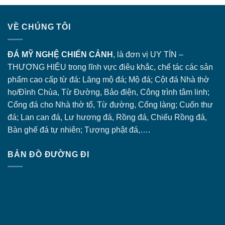
VỀ CHÚNG TÔI
ĐÁ MỸ NGHỆ CHIẾN CẢNH
, là đơn vị UY TÍN –
THƯƠNG HIỆU trong lĩnh vực điêu khắc, chế tác các sản
phẩm cao cấp từ đá: Lăng
mộ đá
; Mộ đá; Cột đá Nhà thờ
họ/Đình Chùa, Từ Đường, Bảo điện, Công trình tâm linh;
Cổng đá
cho Nhà thờ tổ, Từ đường, Cổng làng; Cuốn thư
đá; Lan can đá, Lư hương đá, Rồng đá, Chiếu Rồng đá,
Bàn ghế đá tự nhiên; Tượng phật đá,….
BẢN ĐỒ ĐƯỜNG ĐI