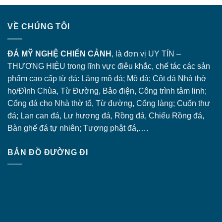
VỀ CHÚNG TÔI
ĐÁ MỸ NGHỆ CHIẾN CẢNH
, là đơn vị UY TÍN –
THƯƠNG HIỆU trong lĩnh vực điêu khắc, chế tác các sản
phẩm cao cấp từ đá: Lăng
mộ đá
; Mộ đá; Cột đá Nhà thờ
họ/Đình Chùa, Từ Đường, Bảo điện, Công trình tâm linh;
Cổng đá
cho Nhà thờ tổ, Từ đường, Cổng làng; Cuốn thư
đá; Lan can đá, Lư hương đá, Rồng đá, Chiếu Rồng đá,
Bàn ghế đá tự nhiên; Tượng phật đá,….
BẢN ĐỒ ĐƯỜNG ĐI