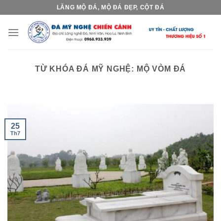
Skip
LĂNG MỘ ĐÁ, MỘ ĐÁ ĐẸP, CỘT ĐÁ
to
content
TỪ KHÓA ĐÁ MỸ NGHỆ:
MỘ VÒM ĐÁ
25
Th7