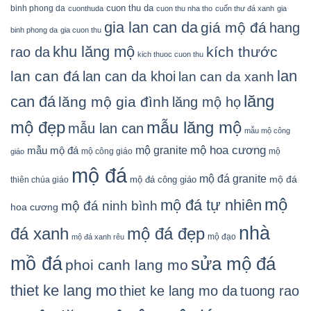
cuon thu da
binh phong da
cuonthuda
cuon thu nha tho
cuốn thư đá xanh
gia
gia lan can da
giá mộ đá
hang
binh phong da
gia cuon thu
khu lăng mộ
kích thước
rao da
kich thuoc cuon thu
lan
lan can đá
lan can da khoi
lan can da xanh
lăng
can đá
lăng mộ gia đình
lăng mộ họ
mẫu lăng mộ
mộ đẹp
mẫu lan can
mẫu mộ công
mộ granite
mộ hoa cương
mẫu mộ đá
mộ công giáo
mộ
giáo
mộ đá
mộ đá granite
mộ đá
mộ đá công giáo
thiên chúa giáo
mộ
mộ đá tự nhiên
mộ đá ninh bình
hoa cương
nhà
đá xanh
mộ đá đẹp
mộ đạo
mộ đá xanh rêu
mồ đá
sửa mộ đá
phoi canh lang mo
thiet ke lang mo
thiet ke lang mo da
tuong rao