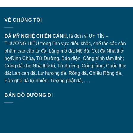
VỀ CHÚNG TÔI
ĐÁ MỸ NGHỆ CHIẾN CẢNH
, là đơn vị UY TÍN –
THƯƠNG HIỆU trong lĩnh vực điêu khắc, chế tác các sản
phẩm cao cấp từ đá: Lăng
mộ đá
; Mộ đá; Cột đá Nhà thờ
họ/Đình Chùa, Từ Đường, Bảo điện, Công trình tâm linh;
Cổng đá
cho Nhà thờ tổ, Từ đường, Cổng làng; Cuốn thư
đá; Lan can đá, Lư hương đá, Rồng đá, Chiếu Rồng đá,
Bàn ghế đá tự nhiên; Tượng phật đá,….
BẢN ĐỒ ĐƯỜNG ĐI