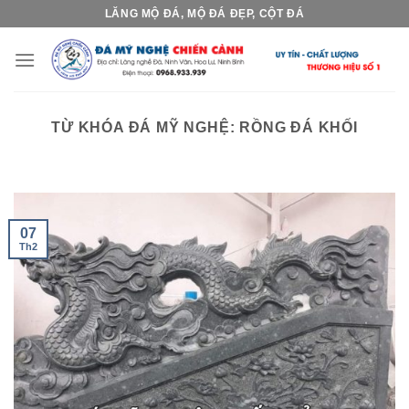
Skip
LĂNG MỘ ĐÁ, MỘ ĐÁ ĐẸP, CỘT ĐÁ
to
content
TỪ KHÓA ĐÁ MỸ NGHỆ:
RỒNG ĐÁ KHỐI
07
Th2