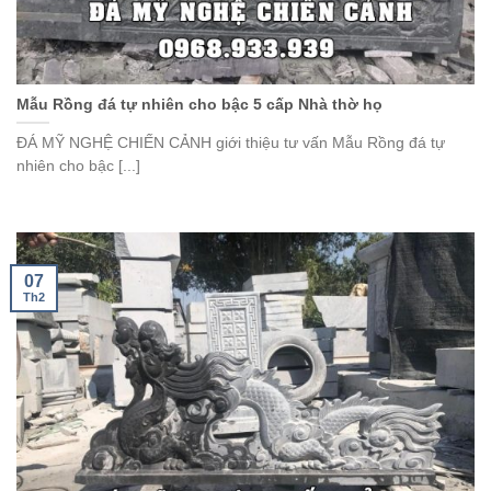
Mẫu Rồng đá tự nhiên cho bậc 5 cấp Nhà thờ họ
ĐÁ MỸ NGHỆ CHIẾN CẢNH giới thiệu tư vấn Mẫu Rồng đá tự
nhiên cho bậc [...]
07
Th2