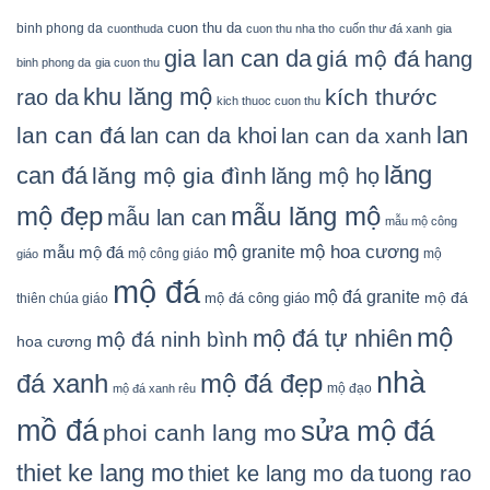
cuon thu da
binh phong da
cuonthuda
cuon thu nha tho
cuốn thư đá xanh
gia
gia lan can da
giá mộ đá
hang
binh phong da
gia cuon thu
khu lăng mộ
kích thước
rao da
kich thuoc cuon thu
lan
lan can đá
lan can da khoi
lan can da xanh
lăng
can đá
lăng mộ gia đình
lăng mộ họ
mẫu lăng mộ
mộ đẹp
mẫu lan can
mẫu mộ công
mộ granite
mộ hoa cương
mẫu mộ đá
mộ công giáo
mộ
giáo
mộ đá
mộ đá granite
mộ đá
mộ đá công giáo
thiên chúa giáo
mộ
mộ đá tự nhiên
mộ đá ninh bình
hoa cương
nhà
đá xanh
mộ đá đẹp
mộ đạo
mộ đá xanh rêu
mồ đá
sửa mộ đá
phoi canh lang mo
thiet ke lang mo
thiet ke lang mo da
tuong rao