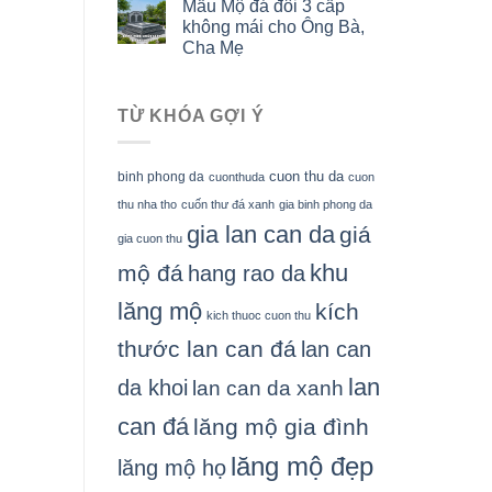
Mẫu Mộ đá đôi 3 cấp
không mái cho Ông Bà,
Cha Mẹ
TỪ KHÓA GỢI Ý
cuon thu da
binh phong da
cuonthuda
cuon
thu nha tho
cuốn thư đá xanh
gia binh phong da
gia lan can da
giá
gia cuon thu
khu
mộ đá
hang rao da
lăng mộ
kích
kich thuoc cuon thu
thước lan can đá
lan can
lan
da khoi
lan can da xanh
can đá
lăng mộ gia đình
lăng mộ đẹp
lăng mộ họ