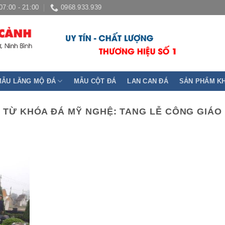
07:00 - 21:00
0968.933.939
MẪU LĂNG MỘ ĐÁ
MẪU CỘT ĐÁ
LAN CAN ĐÁ
SẢN PHẨM K
TỪ KHÓA ĐÁ MỸ NGHỆ:
TANG LỄ CÔNG GIÁO