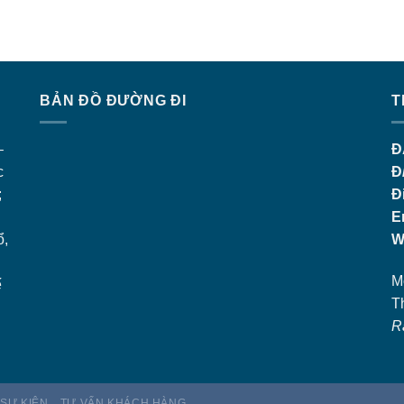
BẢN ĐỒ ĐƯỜNG ĐI
T
–
Đ
c
Đ
;
Đ
E
ổ,
W
M
ế
T
R
 SỰ KIỆN
TƯ VẤN KHÁCH HÀNG