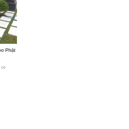
eo Phật
 có