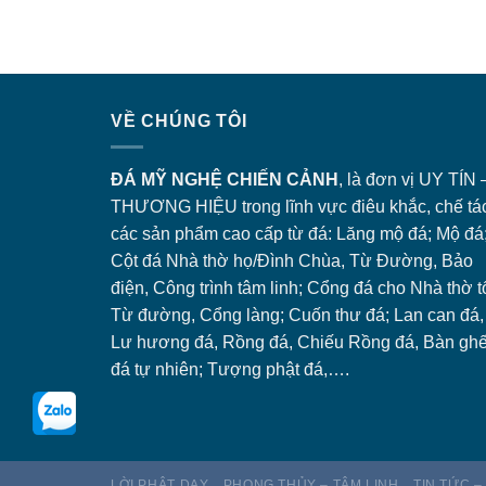
VỀ CHÚNG TÔI
ĐÁ MỸ NGHỆ CHIẾN CẢNH
, là đơn vị UY TÍN 
THƯƠNG HIỆU trong lĩnh vực điêu khắc, chế tá
các sản phẩm cao cấp từ đá: Lăng
mộ đá
; Mộ đá
Cột đá Nhà thờ họ/Đình Chùa, Từ Đường, Bảo
điện, Công trình tâm linh;
Cổng đá
cho Nhà thờ t
Từ đường, Cổng làng; Cuốn thư đá; Lan can đá,
Lư hương đá, Rồng đá, Chiếu Rồng đá, Bàn gh
đá tự nhiên; Tượng phật đá,….
LỜI PHẬT DẠY
PHONG THỦY – TÂM LINH
TIN TỨC –