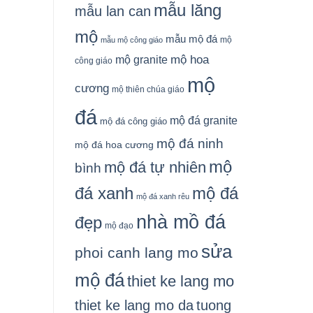
mẫu lăng
mẫu lan can
mộ
mẫu mộ đá
mộ
mẫu mộ công giáo
mộ granite
mộ hoa
công giáo
mộ
cương
mộ thiên chúa giáo
đá
mộ đá granite
mộ đá công giáo
mộ đá ninh
mộ đá hoa cương
mộ
mộ đá tự nhiên
bình
đá xanh
mộ đá
mộ đá xanh rêu
nhà mồ đá
đẹp
mộ đạo
sửa
phoi canh lang mo
mộ đá
thiet ke lang mo
thiet ke lang mo da
tuong