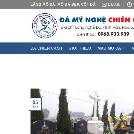
Skip
EMAIL
LĂNG MỘ ĐÁ, MỘ ĐÁ ĐẸP, CỘT ĐÁ
to
content
ĐÁ CHIẾN CẢNH
GIỚI THIỆU
MẪU MỘ ĐÁ
05
Th8