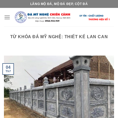
Skip
LĂNG MỘ ĐÁ, MỘ ĐÁ ĐẸP, CỘT ĐÁ
to
content
TỪ KHÓA ĐÁ MỸ NGHỆ:
THIẾT KẾ LAN CAN
04
Th7