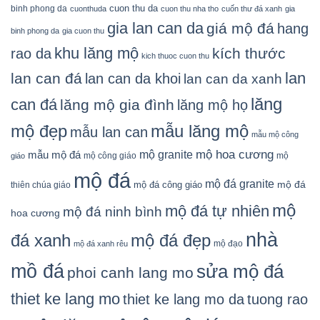
cuon thu da
binh phong da
cuonthuda
cuon thu nha tho
cuốn thư đá xanh
gia
gia lan can da
giá mộ đá
hang
binh phong da
gia cuon thu
khu lăng mộ
kích thước
rao da
kich thuoc cuon thu
lan
lan can đá
lan can da khoi
lan can da xanh
lăng
can đá
lăng mộ gia đình
lăng mộ họ
mẫu lăng mộ
mộ đẹp
mẫu lan can
mẫu mộ công
mộ granite
mộ hoa cương
mẫu mộ đá
mộ công giáo
mộ
giáo
mộ đá
mộ đá granite
mộ đá
mộ đá công giáo
thiên chúa giáo
mộ
mộ đá tự nhiên
mộ đá ninh bình
hoa cương
nhà
đá xanh
mộ đá đẹp
mộ đạo
mộ đá xanh rêu
mồ đá
sửa mộ đá
phoi canh lang mo
thiet ke lang mo
thiet ke lang mo da
tuong rao