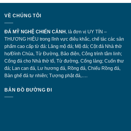
VỀ CHÚNG TÔI
ĐÁ MỸ NGHỆ CHIẾN CẢNH
, là đơn vị UY TÍN –
THƯƠNG HIỆU trong lĩnh vực điêu khắc, chế tác các sản
phẩm cao cấp từ đá: Lăng
mộ đá
; Mộ đá; Cột đá Nhà thờ
họ/Đình Chùa, Từ Đường, Bảo điện, Công trình tâm linh;
Cổng đá
cho Nhà thờ tổ, Từ đường, Cổng làng; Cuốn thư
đá; Lan can đá, Lư hương đá, Rồng đá, Chiếu Rồng đá,
Bàn ghế đá tự nhiên; Tượng phật đá,….
BẢN ĐỒ ĐƯỜNG ĐI