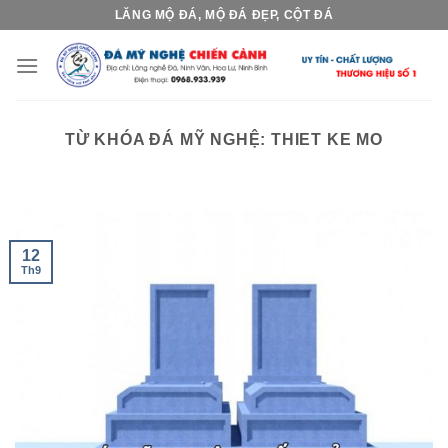
Skip
LĂNG MỘ ĐÁ, MỘ ĐÁ ĐẸP, CỘT ĐÁ
to
content
TỪ KHÓA ĐÁ MỸ NGHỆ:
THIET KE MO
12
Th9