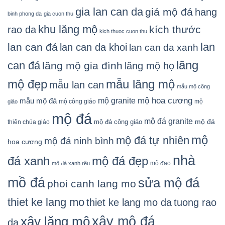
gia lan can da
giá mộ đá
hang
binh phong da
gia cuon thu
khu lăng mộ
kích thước
rao da
kich thuoc cuon thu
lan
lan can đá
lan can da khoi
lan can da xanh
lăng
can đá
lăng mộ gia đình
lăng mộ họ
mẫu lăng mộ
mộ đẹp
mẫu lan can
mẫu mộ công
mộ granite
mộ hoa cương
mẫu mộ đá
mộ công giáo
mộ
giáo
mộ đá
mộ đá granite
mộ đá
mộ đá công giáo
thiên chúa giáo
mộ
mộ đá tự nhiên
mộ đá ninh bình
hoa cương
nhà
đá xanh
mộ đá đẹp
mộ đạo
mộ đá xanh rêu
mồ đá
sửa mộ đá
phoi canh lang mo
thiet ke lang mo
thiet ke lang mo da
tuong rao
xây mộ đá
xây lăng mộ
da