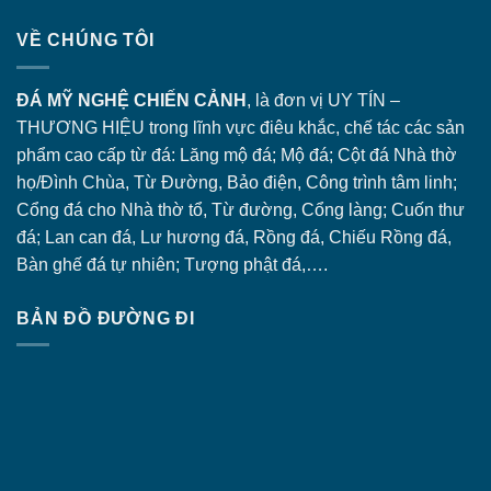
VỀ CHÚNG TÔI
ĐÁ MỸ NGHỆ CHIẾN CẢNH
, là đơn vị UY TÍN –
THƯƠNG HIỆU trong lĩnh vực điêu khắc, chế tác các sản
phẩm cao cấp từ đá: Lăng
mộ đá
; Mộ đá; Cột đá Nhà thờ
họ/Đình Chùa, Từ Đường, Bảo điện, Công trình tâm linh;
Cổng đá
cho Nhà thờ tổ, Từ đường, Cổng làng; Cuốn thư
đá; Lan can đá, Lư hương đá, Rồng đá, Chiếu Rồng đá,
Bàn ghế đá tự nhiên; Tượng phật đá,….
BẢN ĐỒ ĐƯỜNG ĐI