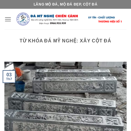
Skip
LĂNG MỘ ĐÁ, MỘ ĐÁ ĐẸP, CỘT ĐÁ
to
content
TỪ KHÓA ĐÁ MỸ NGHỆ:
XÂY CỘT ĐÁ
03
Th7