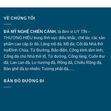
VỀ CHÚNG TÔI
ĐÁ MỸ NGHỆ CHIẾN CẢNH
, là đơn vị UY TÍN –
THƯƠNG HIỆU trong lĩnh vực điêu khắc, chế tác các sản
phẩm cao cấp từ đá: Lăng
mộ đá
; Mộ đá; Cột đá Nhà thờ
họ/Đình Chùa, Từ Đường, Bảo điện, Công trình tâm linh;
Cổng đá
cho Nhà thờ tổ, Từ đường, Cổng làng; Cuốn thư
đá; Lan can đá, Lư hương đá, Rồng đá, Chiếu Rồng đá,
Bàn ghế đá tự nhiên; Tượng phật đá,….
BẢN ĐỒ ĐƯỜNG ĐI