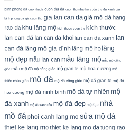
cuon thu da
binh phong da
cuonthuda
cuon thu nha tho
cuốn thư đá xanh
gia
gia lan can da
giá mộ đá
hang
binh phong da
gia cuon thu
khu lăng mộ
kích thước
rao da
kich thuoc cuon thu
lan
lan can đá
lan can da khoi
lan can da xanh
lăng
can đá
lăng mộ gia đình
lăng mộ họ
mẫu lăng mộ
mộ đẹp
mẫu lan can
mẫu mộ công
mộ granite
mộ hoa cương
mẫu mộ đá
mộ công giáo
mộ
giáo
mộ đá
mộ đá granite
mộ đá
mộ đá công giáo
thiên chúa giáo
mộ
mộ đá tự nhiên
mộ đá ninh bình
hoa cương
nhà
đá xanh
mộ đá đẹp
mộ đạo
mộ đá xanh rêu
mồ đá
sửa mộ đá
phoi canh lang mo
thiet ke lang mo
thiet ke lang mo da
tuong rao