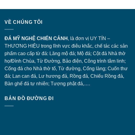
VỀ CHÚNG TÔI
ĐÁ MỸ NGHỆ CHIẾN CẢNH
, là đơn vị UY TÍN –
THƯƠNG HIỆU trong lĩnh vực điêu khắc, chế tác các sản
phẩm cao cấp từ đá: Lăng
mộ đá
; Mộ đá; Cột đá Nhà thờ
họ/Đình Chùa, Từ Đường, Bảo điện, Công trình tâm linh;
Cổng đá
cho Nhà thờ tổ, Từ đường, Cổng làng; Cuốn thư
đá; Lan can đá, Lư hương đá, Rồng đá, Chiếu Rồng đá,
Bàn ghế đá tự nhiên; Tượng phật đá,….
BẢN ĐỒ ĐƯỜNG ĐI