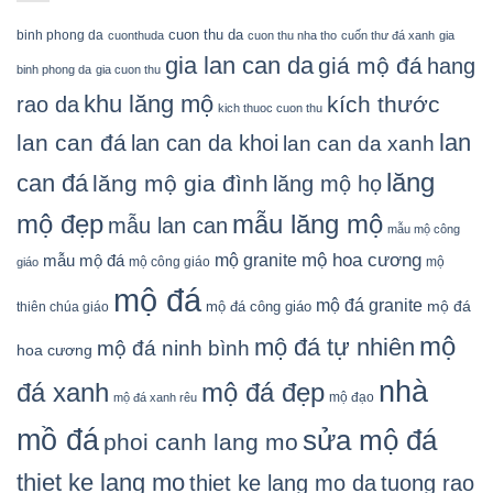
cuon thu da
binh phong da
cuonthuda
cuon thu nha tho
cuốn thư đá xanh
gia
gia lan can da
giá mộ đá
hang
binh phong da
gia cuon thu
khu lăng mộ
kích thước
rao da
kich thuoc cuon thu
lan
lan can đá
lan can da khoi
lan can da xanh
lăng
can đá
lăng mộ gia đình
lăng mộ họ
mẫu lăng mộ
mộ đẹp
mẫu lan can
mẫu mộ công
mộ granite
mộ hoa cương
mẫu mộ đá
mộ công giáo
mộ
giáo
mộ đá
mộ đá granite
mộ đá
mộ đá công giáo
thiên chúa giáo
mộ
mộ đá tự nhiên
mộ đá ninh bình
hoa cương
nhà
đá xanh
mộ đá đẹp
mộ đạo
mộ đá xanh rêu
mồ đá
sửa mộ đá
phoi canh lang mo
thiet ke lang mo
thiet ke lang mo da
tuong rao