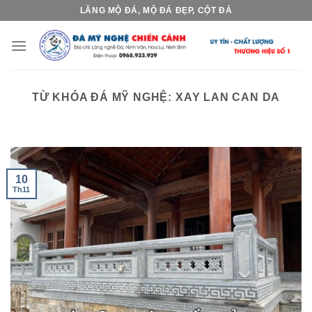
Skip
LĂNG MỘ ĐÁ, MỘ ĐÁ ĐẸP, CỘT ĐÁ
to
content
TỪ KHÓA ĐÁ MỸ NGHỆ:
XAY LAN CAN DA
10
Th11