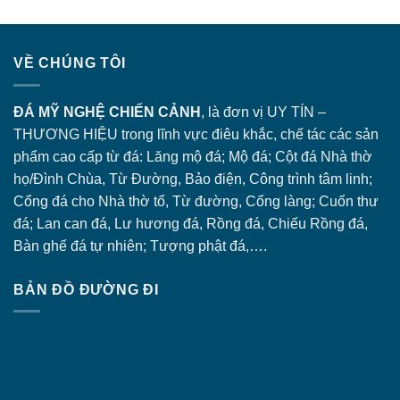
VỀ CHÚNG TÔI
ĐÁ MỸ NGHỆ CHIẾN CẢNH
, là đơn vị UY TÍN –
THƯƠNG HIỆU trong lĩnh vực điêu khắc, chế tác các sản
phẩm cao cấp từ đá: Lăng
mộ đá
; Mộ đá; Cột đá Nhà thờ
họ/Đình Chùa, Từ Đường, Bảo điện, Công trình tâm linh;
Cổng đá
cho Nhà thờ tổ, Từ đường, Cổng làng; Cuốn thư
đá; Lan can đá, Lư hương đá, Rồng đá, Chiếu Rồng đá,
Bàn ghế đá tự nhiên; Tượng phật đá,….
BẢN ĐỒ ĐƯỜNG ĐI