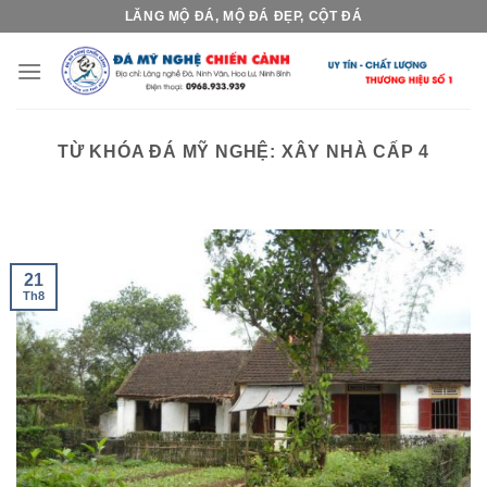
Skip
LĂNG MỘ ĐÁ, MỘ ĐÁ ĐẸP, CỘT ĐÁ
to
content
TỪ KHÓA ĐÁ MỸ NGHỆ:
XÂY NHÀ CẤP 4
21
Th8