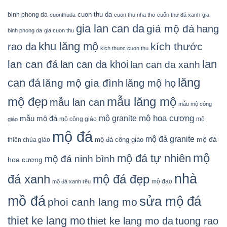
cuon thu da
binh phong da
cuonthuda
cuon thu nha tho
cuốn thư đá xanh
gia
gia lan can da
giá mộ đá
hang
binh phong da
gia cuon thu
khu lăng mộ
kích thước
rao da
kich thuoc cuon thu
lan
lan can đá
lan can da khoi
lan can da xanh
lăng
can đá
lăng mộ gia đình
lăng mộ họ
mẫu lăng mộ
mộ đẹp
mẫu lan can
mẫu mộ công
mộ granite
mộ hoa cương
mẫu mộ đá
mộ công giáo
mộ
giáo
mộ đá
mộ đá granite
mộ đá
mộ đá công giáo
thiên chúa giáo
mộ
mộ đá tự nhiên
mộ đá ninh bình
hoa cương
nhà
đá xanh
mộ đá đẹp
mộ đạo
mộ đá xanh rêu
mồ đá
sửa mộ đá
phoi canh lang mo
thiet ke lang mo
thiet ke lang mo da
tuong rao